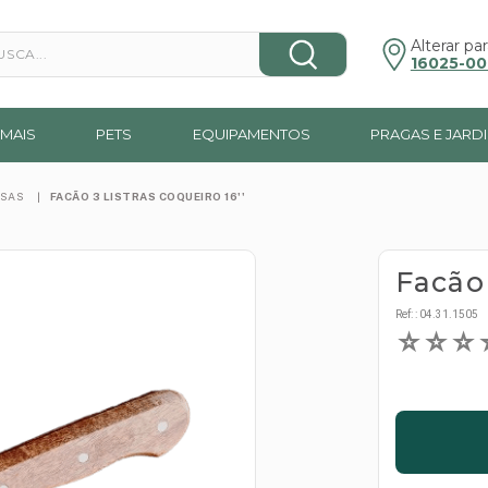
a...
Alterar par
16025-00
MAIS
PETS
EQUIPAMENTOS
PRAGAS E JARD
RSAS
FACÃO 3 LISTRAS COQUEIRO 16''
Facão 
Ref:
:
04.31.1505
☆
☆
☆