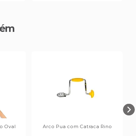
bém
o Oval
Arco Pua com Catraca Rino
P
M