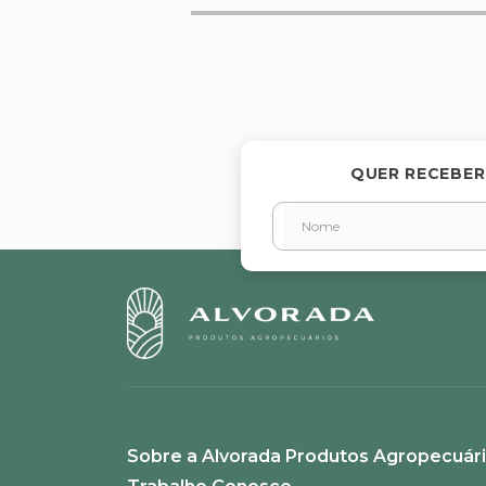
Avalie o produto de 1 a 5 estr
★
★
★
★
★
Seu nome
QUER RECEBER
Endereço de email
Escreva uma avaliação
Sobre a Alvorada Produtos Agropecuár
ENVIAR AVALIAÇÃO