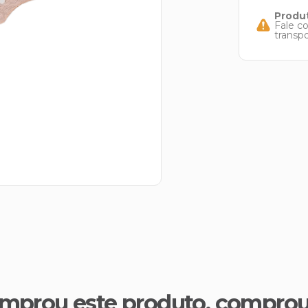
Produt
Fale c
transp
mprou este produto, compro