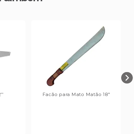
''
Facão para Mato Matão 18"
F
M