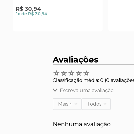
R$
30
,
94
1
x de
R$ 30,94
Avaliações
☆
☆
☆
☆
☆
Classificação média: 0
(0 avaliaçõe
Escreva uma avaliação
Mais recentes
Todos
Adicionar avaliação
Nenhuma avaliação
Título