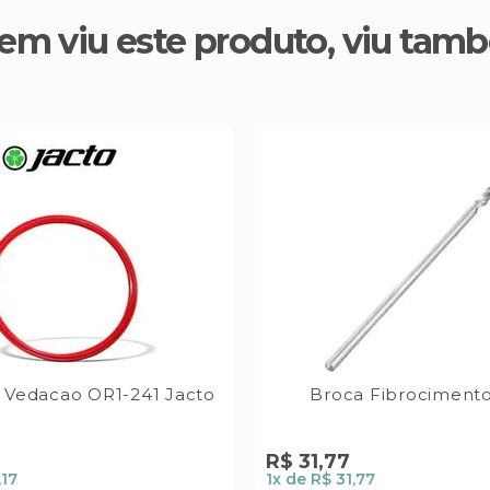
em viu este produto, viu tam
 Vedacao OR1-241 Jacto
Broca Fibrocimento
R$
31
,
77
,17
1
x de
R$ 31,77