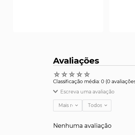
Avaliações
☆
☆
☆
☆
☆
Classificação média: 0
(0 avaliaçõe
Escreva uma avaliação
Mais recentes
Todos
Adicionar avaliação
Nenhuma avaliação
Título