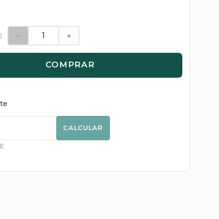
－
＋
E
COMPRAR
ete
CALCULAR
EP