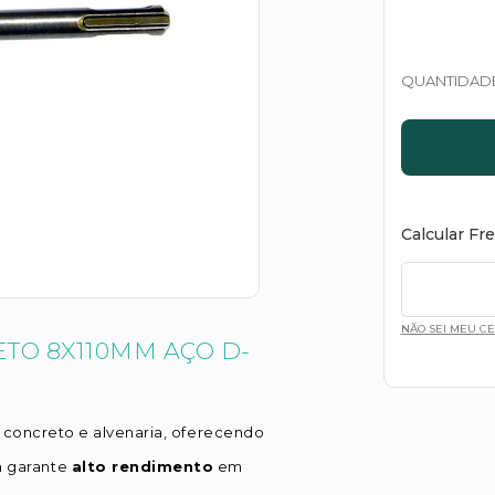
QUANTIDAD
Calcular Fr
NÃO SEI MEU C
TO 8X110MM AÇO D-
 concreto e alvenaria, oferecendo
n garante
alto rendimento
em