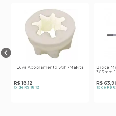
0
Luva Acoplamento Stihl/Makita
Broca Mu
es
305mm 12
R$
18
,
12
R$
63
,
9
1
x de
R$ 18,12
1
x de
R$ 6