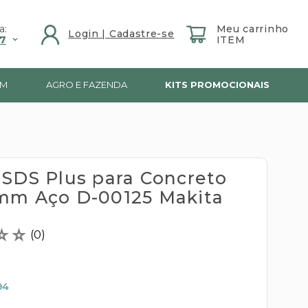
a:
7
IM
AGRO E FAZENDA
KITS PROMOCIONAIS
 SDS Plus para Concreto
mm Aço D-00125 Makita
☆
☆
(
0
)
94