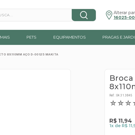
a...
Alterar par
16025-00
MAIS
PETS
EQUIPAMENTOS
PRAGAS E JARD
ETO 8X110MM AÇO D-00125 MAKITA
Broca
8x110
Ref:
:
04.31.3845
☆
☆
☆
R$
11
,
94
1
x de
R$ 11,