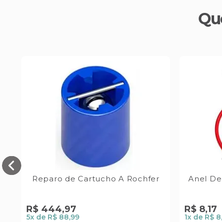
Qu
0
Reparo de Cartucho A Rochfer
Anel De
R$
444
,
97
R$
8
,
17
5
x de
R$ 88,99
1
x de
R$ 8