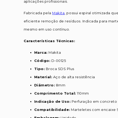
aplicações profissionais.
Fabricada pela
Makita
, possui espiral otimizada q
eficiente remoção de resíduos. Indicada para mart
mesmo em uso contínuo.
Características Técnicas:
Marca:
Makita
Código:
D-00125
Tipo:
Broca SDS Plus
Material:
Aço de alta resistência
Diâmetro:
8mm
Comprimento Total:
110mm
Indicação de Uso:
Perfuração em concreto 
Compatibilidade:
Marteletes com encaixe 
Embalagem:
Unidade