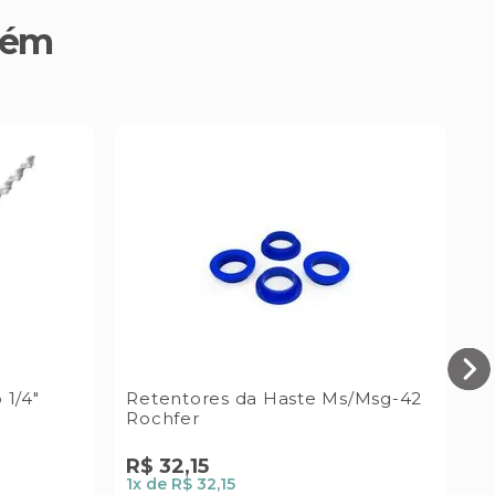
bém
 1/4"
Retentores da Haste Ms/Msg-42
Rochfer
D
R$
32
,
15
5
1
x de
R$ 32,15