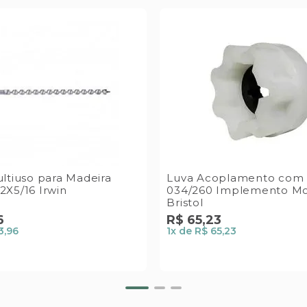
ltiuso para Madeira
Luva Acoplamento com 
X5/16 Irwin
034/260 Implemento Mo
Bristol
6
R$
65
,
23
3,96
1
x de
R$ 65,23