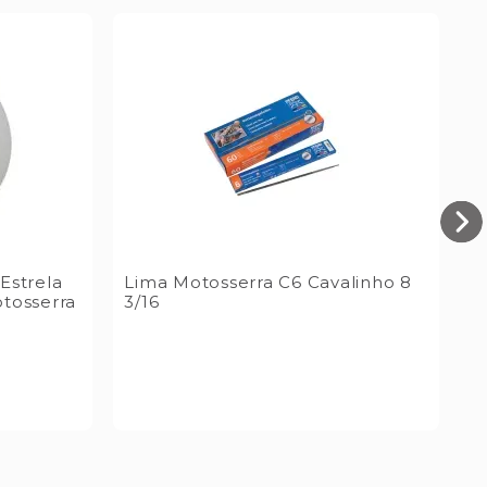
Estrela
Lima Motosserra C6 Cavalinho 8
J
tosserra
3/16
1