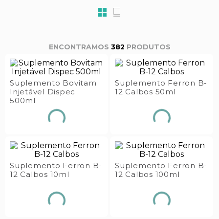
s E IATF
ivadores
 Hepático
stacionários
agnósticos
ras
etrolíticos
382
PRODUTOS
res
Medicamentos
s E Motopodas
s
dores
Suplemento Bovitam
Suplemento Ferron B-
Injetável Dispec
12 Calbos 50ml
as
500ml
es E Aspiradores
s
Suplemento Ferron B-
Suplemento Ferron B-
12 Calbos 10ml
12 Calbos 100ml