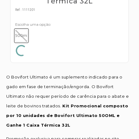
Térmica 32L
s E IATF
ivadores
 Hepático
Ref:
:
1111201
stacionários
agnósticos
ras
Escolha uma opção
etrolíticos
res
500ml
Medicamentos
s E Motopodas
s
dores
as
es E Aspiradores
O Bovifort Ultimato é um suplemento indicado para o
s
gado em fase de terminação/engorda. O Bovifort
Ultimato não requer período de carência para o abate e
leite de bovinos tratados.
Kit Promocional composto
por 10 unidades de Bovifort Ultimato 50OML e
Ganhe 1 Caixa Térmica 32L
Promoção exclusiva para compras realizadas no site.