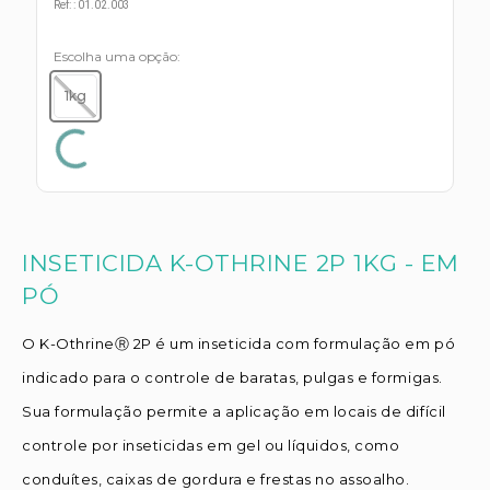
s E IATF
Ref:
:
01.02.003
ivadores
 Hepático
stacionários
Escolha uma opção
agnósticos
ras
1kg
etrolíticos
res
Medicamentos
s E Motopodas
s
dores
as
es E Aspiradores
INSETICIDA K-OTHRINE 2P 1KG - EM
s
PÓ
O K-OthrineⓇ 2P é um inseticida com formulação em pó
indicado para o controle de baratas, pulgas e formigas.
Sua formulação permite a aplicação em locais de difícil
controle por inseticidas em gel ou líquidos, como
conduítes, caixas de gordura e frestas no assoalho.