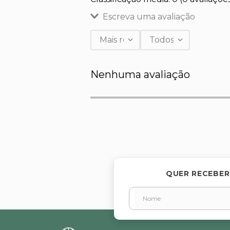
Escreva uma avaliação
Mais recentes
Todos
Adicionar avaliação
Nenhuma avaliação
Título
Avalie o produto de 1 a 5 estr
★
★
★
★
★
Seu nome
QUER RECEBER
Endereço de email