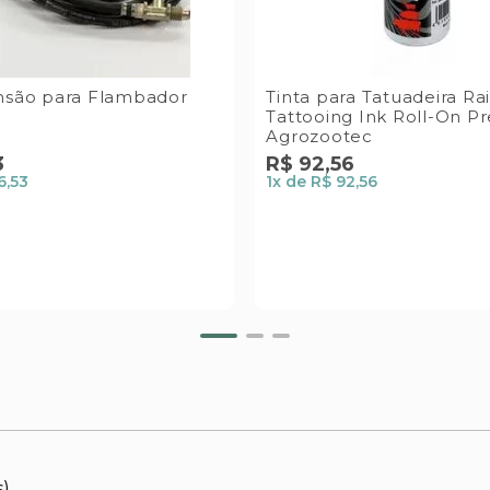
nsão para Flambador
Tinta para Tatuadeira Ra
Tattooing Ink Roll-On P
Agrozootec
3
R$
92
,
56
6,53
1
x de
R$ 92,56
s)