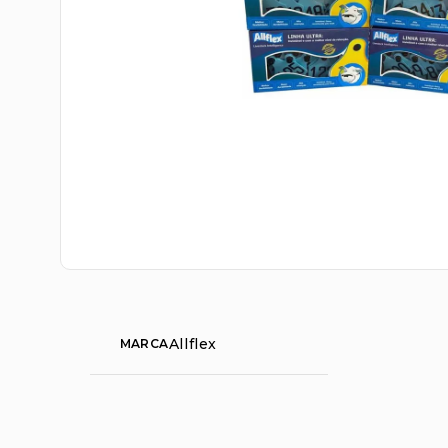
Allflex
MARCA