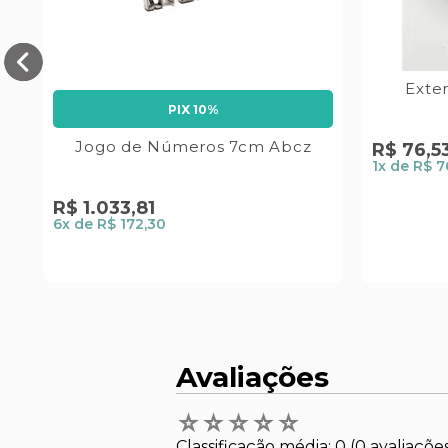
o
Exte
PIX 10%
Jogo de Números 7cm Abcz
R$
76
,
5
1
x de
R$ 7
R$
1
.
033
,
81
6
x de
R$ 172,30
Avaliações
☆
☆
☆
☆
☆
Classificação média: 0
(0 avaliaçõe