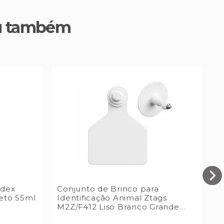
u também
idex
Conjunto de Brinco para
B
reto 55ml
Identificação Animal Ztags
Z
M2Z/F412 Liso Branco Grande
G
Datamars
D