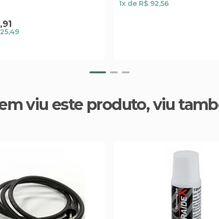
1
x de
R$ 92,56
2
,
91
25,49
em viu este produto, viu tam