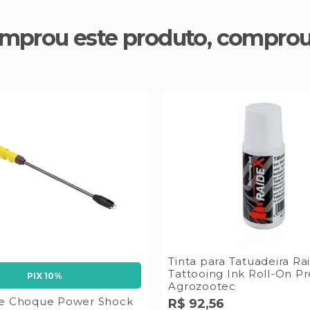
mprou este produto, compro
Tinta para Tatuadeira Ra
Tattooing Ink Roll-On P
PIX 10%
Agrozootec
de Choque Power Shock
R$
92
,
56