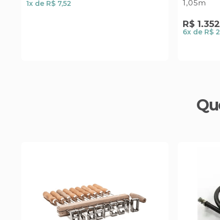
1,05m
1
x de
R$ 7,52
R$
1
.
35
6
x de
R$ 2
Qu