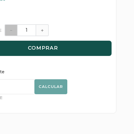
－
＋
E
COMPRAR
ete
CALCULAR
EP