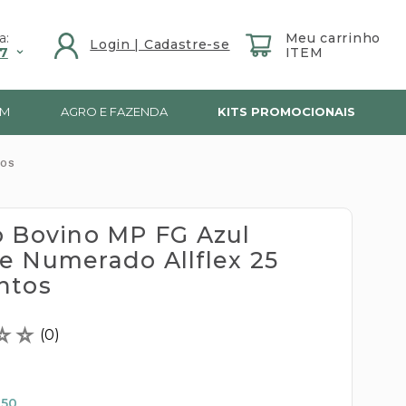
a:
7
IM
AGRO E FAZENDA
KITS PROMOCIONAIS
TOS
o Bovino MP FG Azul
e Numerado Allflex 25
ntos
☆
☆
(
0
)
,50