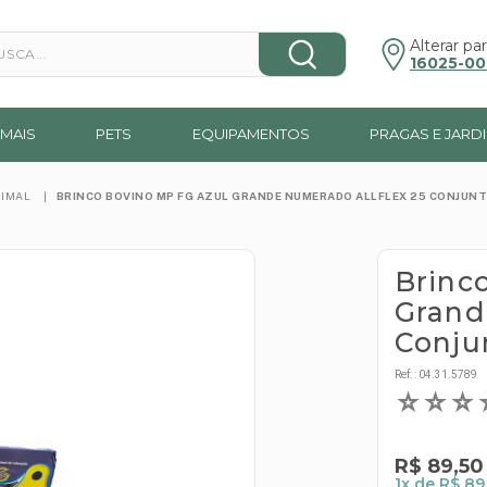
a...
Alterar par
16025-00
MAIS
PETS
EQUIPAMENTOS
PRAGAS E JARD
NIMAL
BRINCO BOVINO MP FG AZUL GRANDE NUMERADO ALLFLEX 25 CONJUN
Brinc
Grand
Conju
Ref:
:
04.31.5789
☆
☆
☆
R$
89
,
50
1
x de
R$ 89