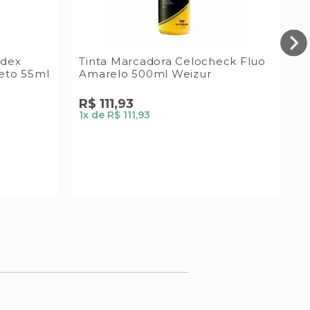
idex
Tinta Marcadora Celocheck Fluo
B
reto 55ml
Amarelo 500ml Weizur
M
R$
111
,
93
1
x de
R$ 111,93