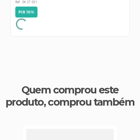
s E IATF
Ref:
:
04.27.021
ivadores
 Hepático
PIX 10%
stacionários
agnósticos
ras
etrolíticos
res
Medicamentos
s E Motopodas
s
dores
as
es E Aspiradores
s
Quem comprou este
produto, comprou também