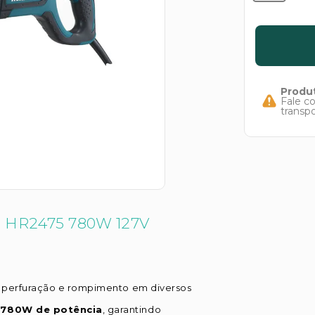
Produt
Fale c
transp
HR2475 780W 127V
ra perfuração e rompimento em diversos
m
780W de potência
, garantindo