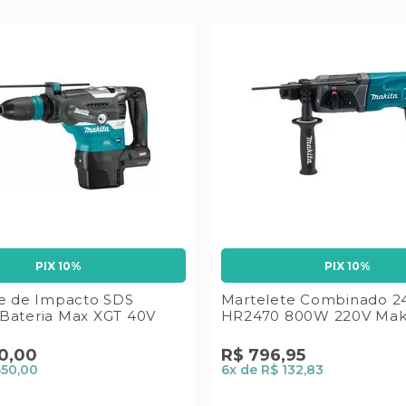
PIX 10%
PIX 10%
e de Impacto SDS
Martelete Combinado 
Bateria Max XGT 40V
HR2470 800W 220V Mak
0
,
00
R$
796
,
95
650,00
6
x de
R$ 132,83