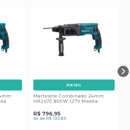
M
2
PIX 10%
24mm
Martelete Combinado 24mm
ita
HR2470 800W 127V Makita
R$
796
,
95
6
x de
R$ 132,83