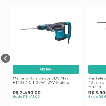
PIX 10%
Martelo Rompedor SDS Max
Martelet
HM0871C 1100W 127V Makita
40mm a 
Makita
R$
2
.
490
,
00
R$
3
.
90
6
x de
R$ 415,00
6
x de
R$ 