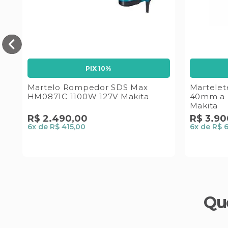
PIX 10%
Martelo Rompedor SDS Max
Martelet
HM0871C 1100W 127V Makita
40mm a 
Makita
R$
2
.
490
,
00
R$
3
.
90
6
x de
R$ 415,00
6
x de
R$ 
Qu