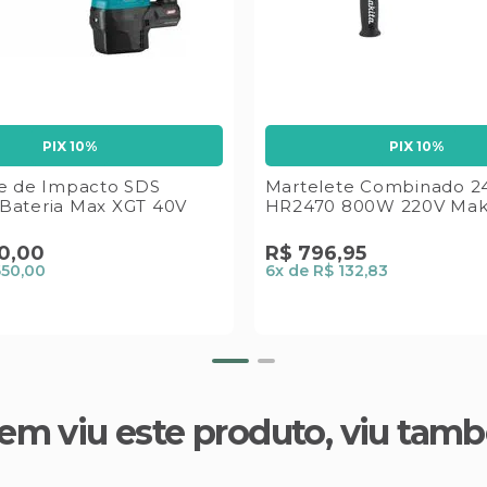
PIX 10%
PIX 10%
e de Impacto SDS
Martelete Combinado 
Bateria Max XGT 40V
HR2470 800W 220V Mak
0
,
00
R$
796
,
95
650,00
6
x de
R$ 132,83
em viu este produto, viu tam