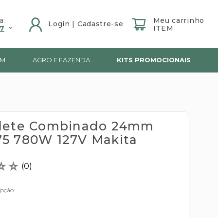
a:
7
IM
AGRO E FAZENDA
KITS PROMOCIONAIS
lete Combinado 24mm
5 780W 127V Makita
☆
☆
(
0
)
opção