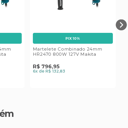
M
2
PIX 10%
24mm
Martelete Combinado 24mm
ita
HR2470 800W 127V Makita
R$
796
,
95
6
x de
R$ 132,83
bém