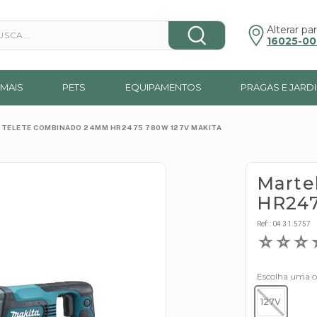
a...
Alterar par
16025-00
MAIS
PETS
EQUIPAMENTOS
PRAGAS E JARD
TELETE COMBINADO 24MM HR2475 780W 127V MAKITA
Marte
HR247
Ref:
:
04.31.5757
☆
☆
☆
Escolha uma 
127V