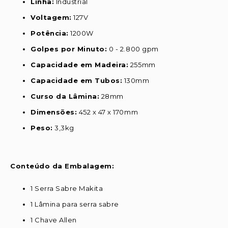
Linha:
Industrial
Voltagem:
127V
Potência:
1200W
Golpes por Minuto:
0 - 2.800 gpm
Capacidade em Madeira:
255mm
Capacidade em Tubos:
130mm
Curso da Lâmina:
28mm
Dimensões:
452 x 47 x 170mm
Peso:
3,3kg
Conteúdo da Embalagem:
1 Serra Sabre Makita
1 Lâmina para serra sabre
1 Chave Allen