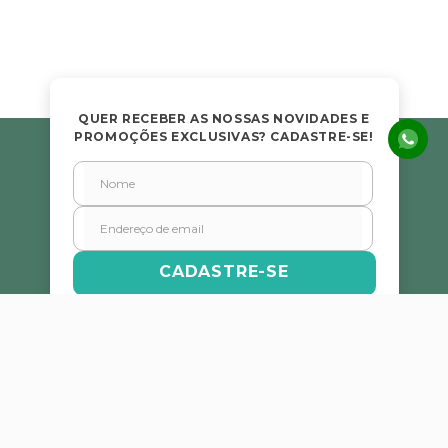
Avalie o produto de 1 a 5 estrelas
★
★
★
★
★
Seu nome
QUER RECEBER AS NOSSAS NOVIDADES E
PROMOÇÕES EXCLUSIVAS? CADASTRE-SE!
Endereço de email
Escreva uma avaliação
CADASTRE-SE
Redes Sociais
ENVIAR AVALIAÇÃO