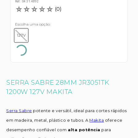
s E IATF
Ref:
:
04.31.4892
ivadores
☆
☆
☆
☆
☆
(
0
)
 Hepático
stacionários
agnósticos
ras
Escolha uma opção
etrolíticos
res
127V
Medicamentos
s E Motopodas
s
dores
as
es E Aspiradores
s
SERRA SABRE 28MM JR3051TK
1200W 127V MAKITA
Serra Sabre
potente e versátil, ideal para cortes rápidos
em madeira, metal, plástico e tubos. A
Makita
oferece
desempenho confiável com
alta potência
para