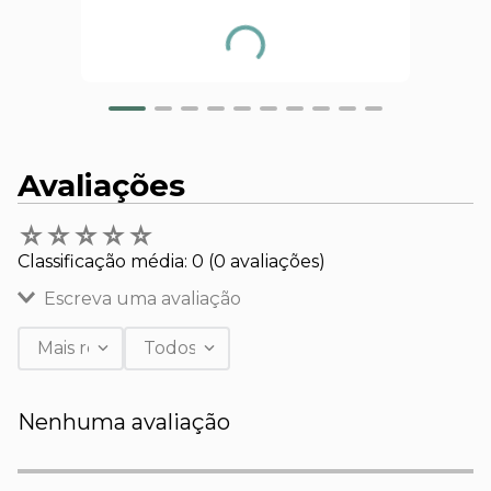
Avaliações
☆
☆
☆
☆
☆
Classificação média: 0
(0 avaliações)
Escreva uma avaliação
Mais recentes
Todos
Adicionar avaliação
Nenhuma avaliação
Título