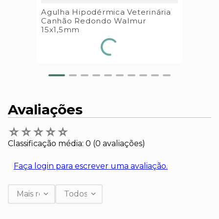
Agulha Hipodérmica Veterinária
Canhão Redondo Walmur
15x1,5mm
Avaliações
☆
☆
☆
☆
☆
Classificação média: 0
(0 avaliações)
Faça login para escrever uma avaliação.
Mais recentes
Todos