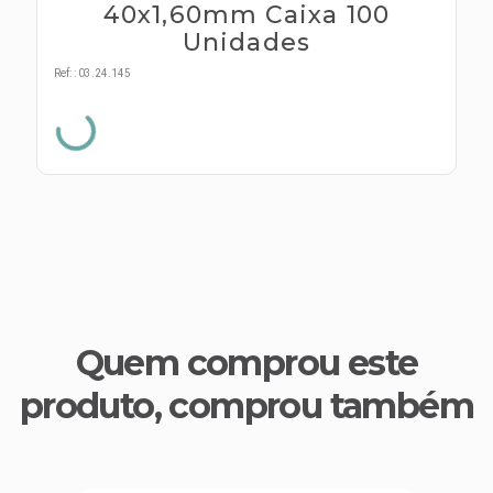
s E IATF
40x1,60mm Caixa 100
ivadores
 Hepático
Unidades
stacionários
agnósticos
Ref:
:
03.24.145
ras
etrolíticos
res
Medicamentos
s E Motopodas
s
dores
as
es E Aspiradores
s
Quem comprou este
produto, comprou também