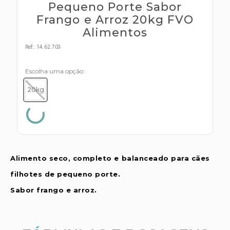
s E IATF
Pequeno Porte Sabor
ivadores
 Hepático
Frango e Arroz 20kg FVO
stacionários
Alimentos
agnósticos
ras
etrolíticos
Ref:
:
14.62.703
res
Medicamentos
s E Motopodas
Escolha uma opção
s
dores
20kg
as
es E Aspiradores
s
Alimento seco, completo e balanceado para cães
filhotes de pequeno porte.
Sabor frango e arroz.