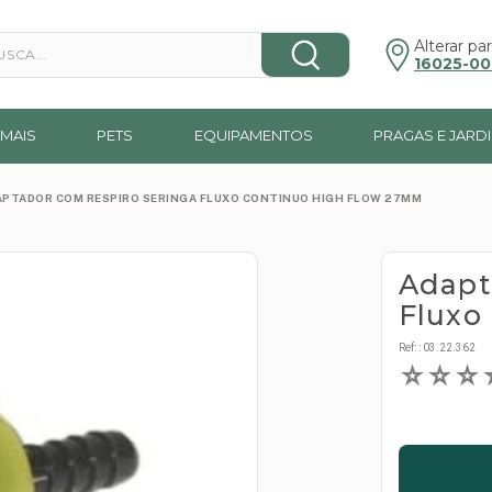
a...
Alterar par
16025-00
MAIS
PETS
EQUIPAMENTOS
PRAGAS E JARD
APTADOR COM RESPIRO SERINGA FLUXO CONTINUO HIGH FLOW 27MM
Adapt
Fluxo
Ref:
:
03.22.362
☆
☆
☆