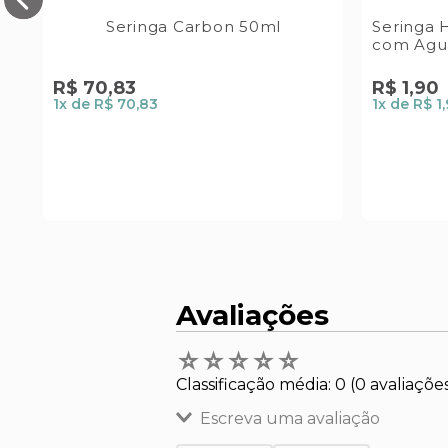
Seringa Carbon 50ml
Seringa 
com Agu
R$
70
,
83
R$
1
,
90
1
x de
R$ 70,83
1
x de
R$ 1
Avaliações
☆
☆
☆
☆
☆
Classificação média: 0
(0 avaliaçõe
Escreva uma avaliação