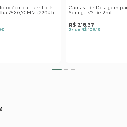
Hipodérmica Luer Lock
Câmara de Dosagem pa
lha 25X0,70MM (22GX1)
Seringa VS de 2ml
R$
218
,
37
,90
2
x de
R$ 109,19
s)