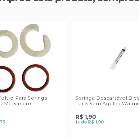
Feltro Para Seringa
Seringa Descartável Bic
12ML Simcro
Lock Sem Agulha Walmu
R$
1
,
90
,73
1
x de
R$ 1,90