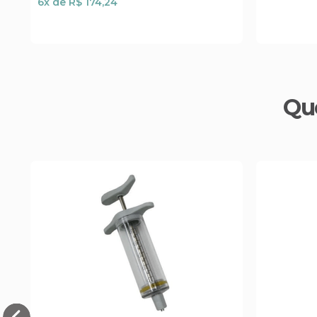
6
x de
R$ 174,24
Qu