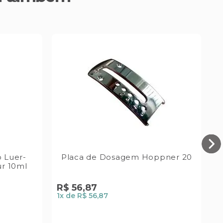
o Luer-
Placa de Dosagem Hoppner 20
r 10ml
S
R$
56
,
87
C
1
x de
R$ 56,87
R