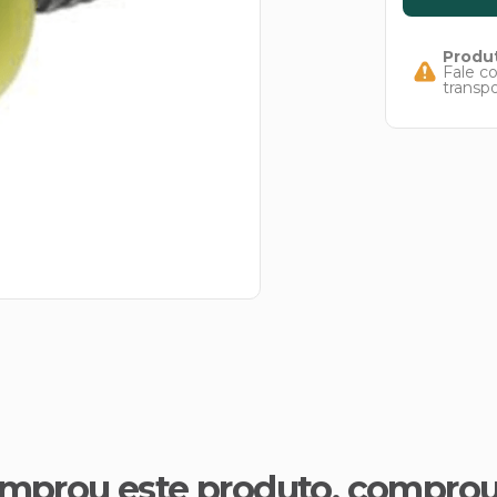
Produt
Fale c
transp
mprou este produto, compro