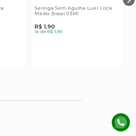
ra
Seringa Sem Agulha Luer Lock
Medix Brasil 03Ml
R$
1
,
90
R
1
x de
R$ 1,90
1
x