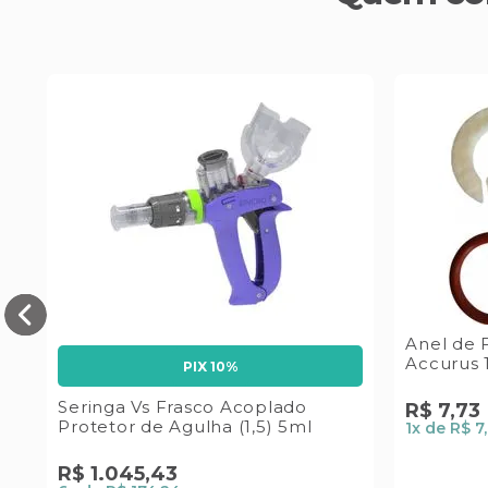
Anel de 
Accurus 
PIX 10%
Seringa Vs Frasco Acoplado
R$
7
,
73
Protetor de Agulha (1,5) 5ml
1
x de
R$ 7
R$
1
.
045
,
43