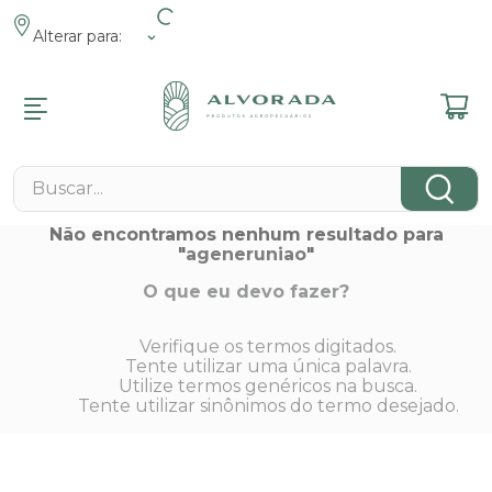
Alterar para:
R
R
R
R
R
R
R
MENTOS
ENTOS ANIMAIS
MENTOS
 E JARDIM
 FAZENDA
ROMOCIONAIS
Buscar...
NÁRIOS
s
s Pet
s Veterinários
 E Lazer
 Contenção
s
Não encontramos nenhum resultado para
cos
"
ageneruniao
"
cos
 Tosa
eis
 De Pragas
 E Fixação
cos
e
ntos Pet
es De Grama
em
nimal
O que eu devo fazer?
cos
tos Reprodutivos
s
amatórios
Verifique os termos digitados.
 E Minerais
as Elétricas
s
Tente utilizar uma única palavra.
obianos
Utilize termos genéricos na busca.
s
s
tas Manuais
Tente utilizar sinônimos do termo desejado.
tários
s
os
s
ógicos