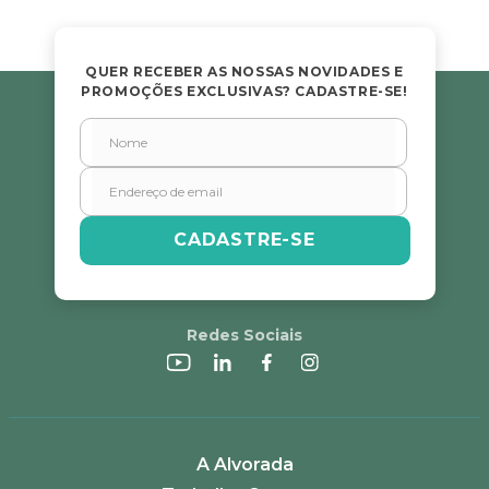
mbas
s E IATF
ivadores
 Hepático
stacionários
QUER RECEBER AS NOSSAS NOVIDADES E
agnósticos
PROMOÇÕES EXCLUSIVAS? CADASTRE-SE!
ras
etrolíticos
res
Medicamentos
s E Motopodas
s
dores
as
CADASTRE-SE
es E Aspiradores
s
Redes Sociais
A Alvorada