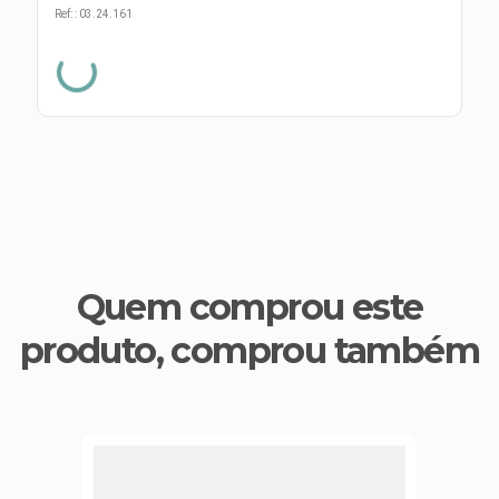
s E IATF
ivadores
Ref:
:
03.24.161
 Hepático
stacionários
agnósticos
ras
etrolíticos
res
Medicamentos
s E Motopodas
s
dores
as
es E Aspiradores
s
Quem comprou este
produto, comprou também