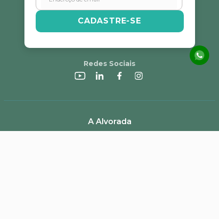
CADASTRE-SE
Escreva uma avaliação
Redes Sociais
ENVIAR AVALIAÇÃO
A Alvorada
Trabalhe Conosco
Canal de Denúncias
Perguntas Frequentes
Política de Frete e Campanhas
LGPD