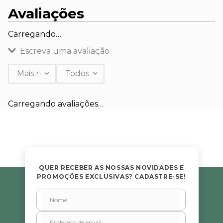
Avaliações
Carregando…
Escreva uma avaliação
Mais recentes
Todos
Adicionar avaliação
Carregando avaliações…
Título
Avalie o produto de 1 a 5 estrelas
★
★
★
★
★
QUER RECEBER AS NOSSAS NOVIDADES E
PROMOÇÕES EXCLUSIVAS? CADASTRE-SE!
Seu nome
Endereço de email