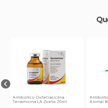
Qu
er
Antibiótico Oxitetraciclina
Antibiót
Terramicina LA Zoetis 20ml
Animal 8