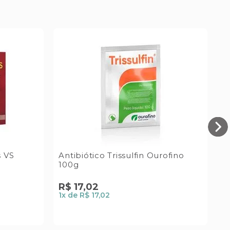
s VS
Antibiótico Trissulfin Ourofino
S
100g
B
R$
17
,
02
R
1
x de
R$ 17,02
1
x