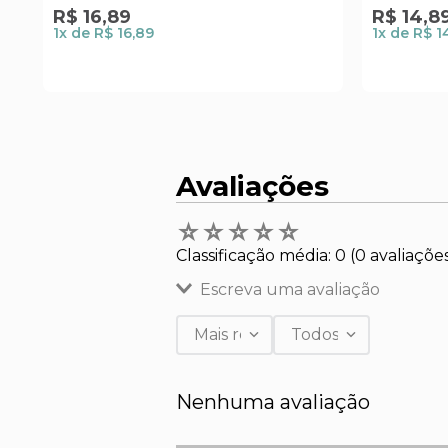
R$
16
,
89
R$
14
,
8
1
x de
R$ 16,89
1
x de
R$ 1
Avaliações
☆
☆
☆
☆
☆
Classificação média: 0
(0 avaliaçõe
Escreva uma avaliação
Mais recentes
Todos
Adicionar avaliação
Nenhuma avaliação
Título