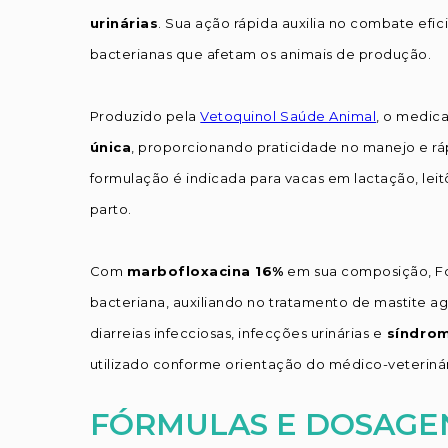
urinárias
. Sua ação rápida auxilia no combate efic
bacterianas que afetam os animais de produção.
Produzido pela
Vetoquinol Saúde Animal
, o medic
única
, proporcionando praticidade no manejo e rá
formulação é indicada para vacas em lactação, leit
parto.
Com
marbofloxacina 16%
em sua composição, For
bacteriana, auxiliando no tratamento de mastite ag
diarreias infecciosas, infecções urinárias e
síndrom
utilizado conforme orientação do médico-veterinár
FÓRMULAS E DOSAGE