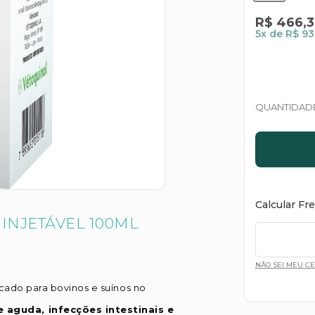
R$
466
,
3
5
x de
R$ 93
QUANTIDAD
Calcular Fr
INJETÁVEL 100ML
NÃO SEI MEU C
icado para bovinos e suínos no
 aguda, infecções intestinais e