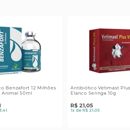
co Benzafort 12 Milhões
Antibiótico Vetimast Plu
 Animal 50ml
Elanco Seringa 10g
1
R$
21
,
05
3,41
1
x de
R$ 21,05