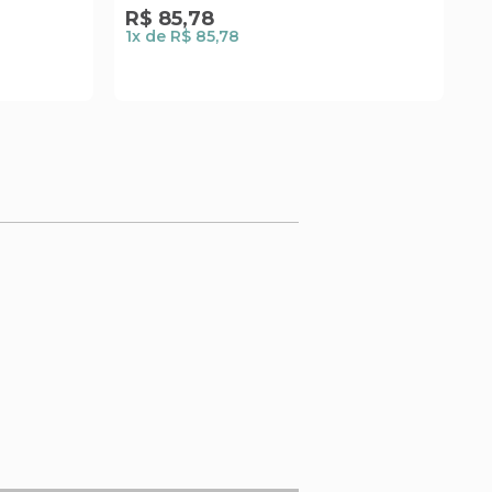
R$
85
,
78
R
1
x de
R$ 85,78
1
x