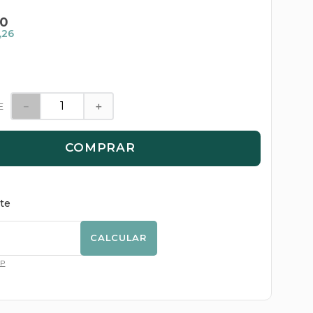
0
,26
－
＋
E
COMPRAR
ete
CALCULAR
EP