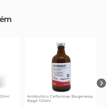
bém
100ml
Antibiótico Ceftiomax Biogénesis
A
Bagó 100ml
S