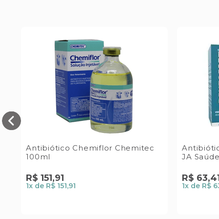
Antibiótico Chemiflor Chemitec
Antibióti
100ml
JA Saúde
R$
151
,
91
R$
63
,
4
1
x de
R$ 151,91
1
x de
R$ 6