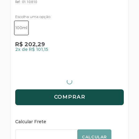
s E IATF
Ref:
:
01.10.810
ivadores
 Hepático
stacionários
Escolha uma opção
agnósticos
ras
100ml
etrolíticos
res
Medicamentos
s E Motopodas
R$
202
,
29
s
2
x de
R$ 101,15
dores
as
es E Aspiradores
s
COMPRAR
Calcular Frete
CALCULAR