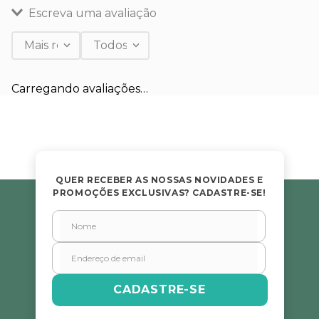
Escreva uma avaliação
Mais recentes
Todos
Adicionar avaliação
Carregando avaliações…
Título
Avalie o produto de 1 a 5 estrelas
★
★
★
★
★
QUER RECEBER AS NOSSAS NOVIDADES E
PROMOÇÕES EXCLUSIVAS? CADASTRE-SE!
Seu nome
Endereço de email
CADASTRE-SE
Escreva uma avaliação