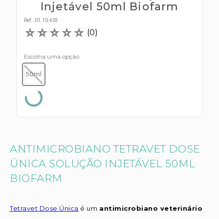
s E IATF
Injetável 50ml Biofarm
ivadores
 Hepático
stacionários
Ref:
:
01.10.403
☆
☆
☆
☆
☆
agnósticos
(
0
)
ras
etrolíticos
res
Escolha uma opção
Medicamentos
s E Motopodas
50ml
s
dores
as
es E Aspiradores
s
ANTIMICROBIANO TETRAVET DOSE
ÚNICA SOLUÇÃO INJETÁVEL 50ML
BIOFARM
Tetravet Dose Única
é um
antimicrobiano veterinário