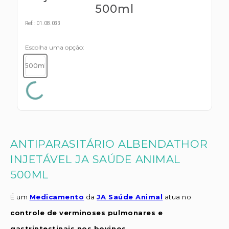
s E IATF
ivadores
500ml
 Hepático
stacionários
Ref:
:
01.08.033
agnósticos
ras
Escolha uma opção
etrolíticos
res
Medicamentos
500ml
s E Motopodas
s
dores
as
es E Aspiradores
s
ANTIPARASITÁRIO ALBENDATHOR
INJETÁVEL JA SAÚDE ANIMAL
500ML
É um
Medicamento
da
JA Saúde Animal
atua no
controle de verminoses pulmonares e
gastrintestinais nos bovinos.