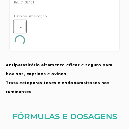
s E IATF
Ref:
:
01.08.151
ivadores
 Hepático
stacionários
Escolha uma opção
agnósticos
ras
1L
etrolíticos
res
Medicamentos
s E Motopodas
s
dores
as
Antiparasitário altamente eficaz e seguro para
es E Aspiradores
bovinos, caprinos e ovinos.
s
Trata ectoparasitoses e endoparasitoses nos
ruminantes.
FÓRMULAS E DOSAGENS