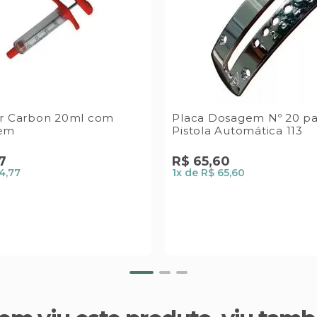
or Carbon 20ml com
Placa Dosagem Nº 20 pa
em
Pistola Automática 113
7
R$
65
,
60
4,77
1
x de
R$ 65,60