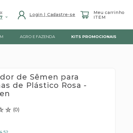
a:
7
IM
AGRO E FAZENDA
KITS PROMOCIONAIS
ador de Sêmen para
as de Plástico Rosa -
gen
☆
☆
(
0
)
4,52