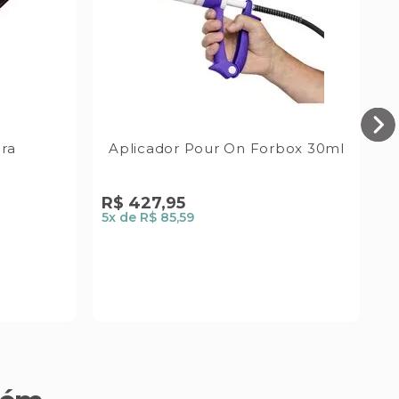
ra
Aplicador Pour On Forbox 30ml
A
R$
427
,
95
A
5
x de
R$ 85,59
R
6