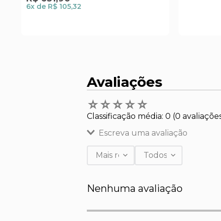
6
x de
R$ 105,32
Avaliações
☆
☆
☆
☆
☆
Classificação média: 0
(0 avaliaçõe
Escreva uma avaliação
Mais recentes
Todos
Adicionar avaliação
Nenhuma avaliação
Título