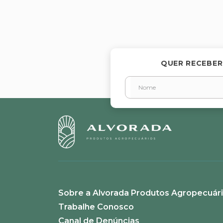
Avalie o produto de 1 a 5 estr
★
★
★
★
★
Seu nome
QUER RECEBER
Endereço de email
Escreva uma avaliação
Sobre a Alvorada Produtos Agropecuár
ENVIAR AVALIAÇÃO
Trabalhe Conosco
Canal de Denúncias