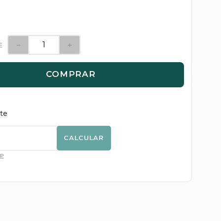
－
＋
E
COMPRAR
ete
CALCULAR
EP