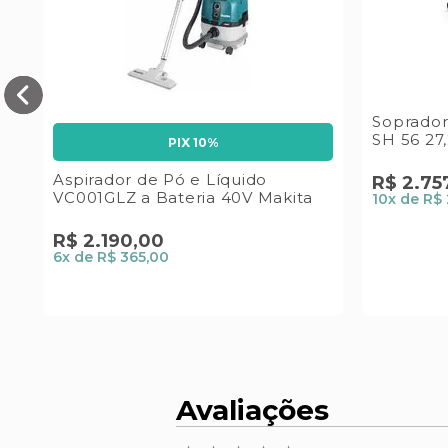
0Z
Soprador
SH 56 27,
PIX 10%
Aspirador de Pó e Líquido
R$
2
.
75
VC001GLZ a Bateria 40V Makita
10
x de
R$ 
R$
2
.
190
,
00
6
x de
R$ 365,00
Avaliações