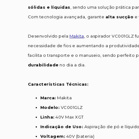
sólidas e líquidas
, sendo uma solução prática pa
Com tecnologia avançada, garante
alta sucção
e
Desenvolvido pela
Makita
, o aspirador VC001GLZ f
necessidade de fios e aumentando a produtividad
facilita o transporte e o manuseio, sendo perfeito
durabilidade
no dia a dia.
Características Técnicas:
Marca:
Makita
Modelo:
VC001GLZ
Linha:
40V Max XGT
Indicação de Uso:
Aspiração de pó e líquid
Voltagem:
40V (bateria)