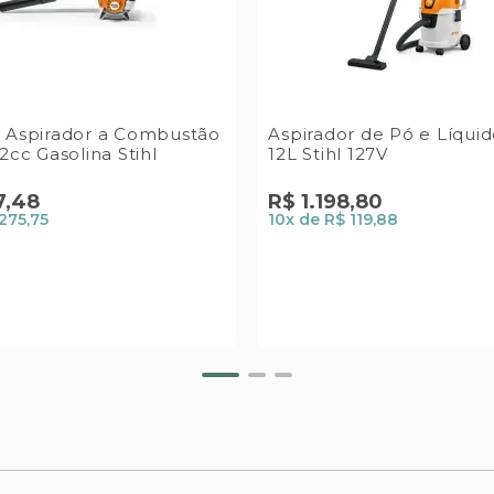
 Aspirador a Combustão
Aspirador de Pó e Líquid
2cc Gasolina Stihl
12L Stihl 127V
7
,
48
R$
1
.
198
,
80
275,75
10
x de
R$ 119,88