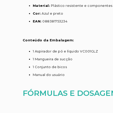
Material:
Plástico resistente e componentes
Cor:
Azul e preto
EAN:
088381753234
Conteúdo da Embalagem:
1 Aspirador de pó e líquido VC001GLZ
1 Mangueira de sucção
1 Conjunto de bicos
Manual do usuário
FÓRMULAS E DOSAGE