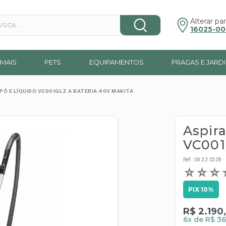
a...
Alterar par
16025-00
MAIS
PETS
EQUIPAMENTOS
PRAGAS E JARD
PÓ E LÍQUIDO VC001GLZ A BATERIA 40V MAKITA
Aspir
VC001
Ref:
:
04.32.0328
☆
☆
☆
PIX 10%
R$
2
.
190
,
6
x de
R$ 36