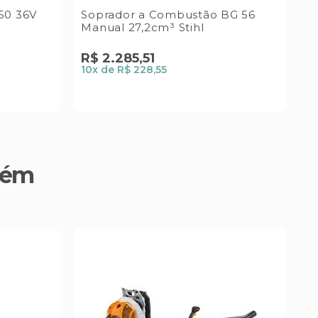
50 36V
Soprador a Combustão BG 56
S
Manual 27,2cm³ Stihl
T
R$
2
.
285
,
51
10
x de
R$ 228,55
bém