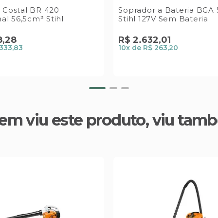
 Costal BR 420
Soprador a Bateria BGA 
nal 56,5cm³ Stihl
Stihl 127V Sem Bateria
8
,
28
R$
2
.
632
,
01
333,83
10
x de
R$ 263,20
em viu este produto, viu tam