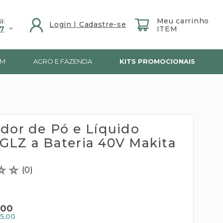
a:
7
IM
AGRO E FAZENDA
KITS PROMOCIONAIS
ador de Pó e Líquido
GLZ a Bateria 40V Makita
☆
☆
(
0
)
00
5,00