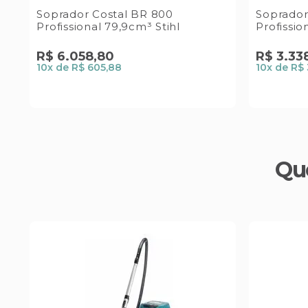
Soprador Costal BR 800
Soprador
-
Profissional 79,9cm³ Stihl
Profissio
R$
6
.
058
,
80
R$
3
.
33
10
x de
R$ 605,88
10
x de
R$ 
Qu