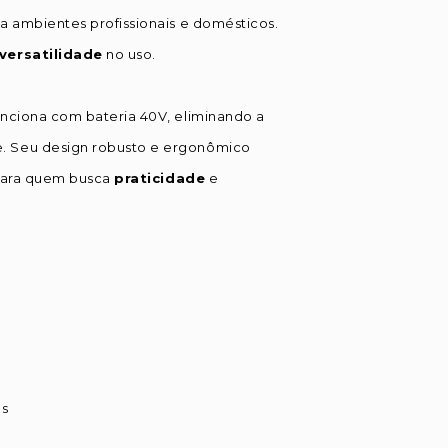
ra ambientes profissionais e domésticos.
versatilidade
no uso.
unciona com bateria 40V, eliminando a
e. Seu design robusto e ergonômico
 para quem busca
praticidade
e
os