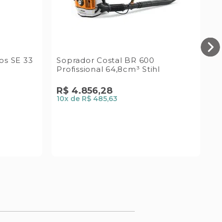
os SE 33
Soprador Costal BR 600
S
Profissional 64,8cm³ Stihl
P
R$
4
.
856
,
28
R
10
x de
R$ 485,63
1