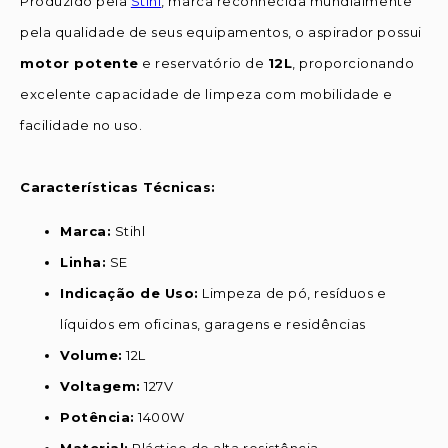
Produzido pela
Stihl
, marca reconhecida mundialmente
pela qualidade de seus equipamentos, o aspirador possui
motor potente
e reservatório de
12L
, proporcionando
excelente capacidade de limpeza com mobilidade e
facilidade no uso.
Características Técnicas:
Marca:
Stihl
Linha:
SE
Indicação de Uso:
Limpeza de pó, resíduos e
líquidos em oficinas, garagens e residências
Volume:
12L
Voltagem:
127V
Potência:
1400W
Material:
Plástico de alta resistência