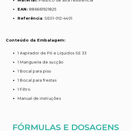
EAN:
886661921825
Referência
: SE01-012-4401
Conteúdo da Embalagem:
1 Aspirador de Pó e Líquidos SE 33
1 Mangueira de sucção
1 Bocal para piso
1 Bocal para frestas
1 Filtro
Manual de instruções
FÓRMULAS E DOSAGENS