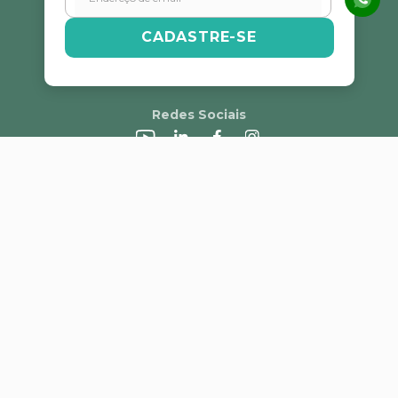
CADASTRE-SE
Redes Sociais
A Alvorada
Trabalhe Conosco
Canal de Denúncias
Perguntas Frequentes
Política de Frete e Campanhas
LGPD