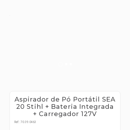
s E IATF
ivadores
 Hepático
stacionários
agnósticos
ras
etrolíticos
res
Medicamentos
s E Motopodas
s
dores
as
es E Aspiradores
s
Aspirador de Pó Portátil SEA
20 Stihl + Bateria Integrada
+ Carregador 127V
Ref:
:
70.39.0463