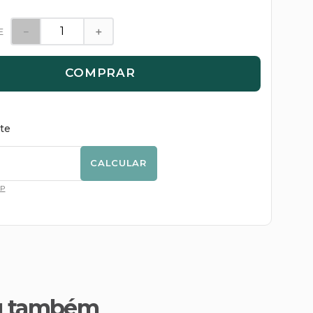
－
＋
E
COMPRAR
ete
CALCULAR
EP
u também