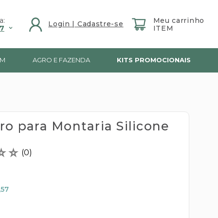
a:
7
IM
AGRO E FAZENDA
KITS PROMOCIONAIS
ro para Montaria Silicone
☆
☆
(
0
)
,57