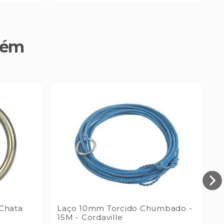
bém
 Chata
Laço 10mm Torcido Chumbado -
R
15M - Cordaville
E