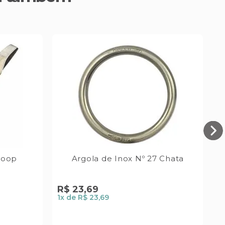
Loop
Argola de Inox Nº 27 Chata
R$
23
,
69
R
1
x de
R$ 23,69
1
x