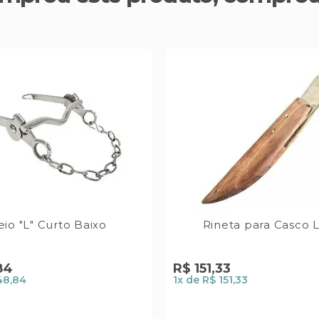
eio "L" Curto Baixo
Rineta para Casco 
84
R$
151
,
33
48,84
1
x de
R$ 151,33