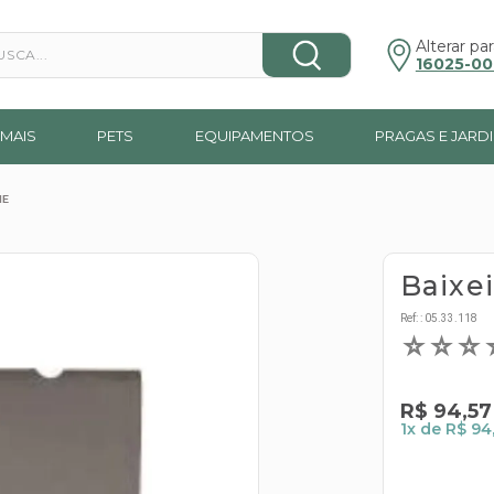
a...
Alterar par
16025-00
MAIS
PETS
EQUIPAMENTOS
PRAGAS E JARD
NE
Baixei
Ref:
:
05.33.118
☆
☆
☆
R$
94
,
57
1
x de
R$ 94