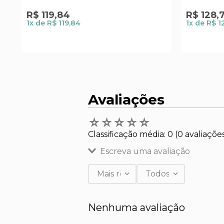
R$
119
,
84
R$
128
,
1
x de
R$ 119,84
1
x de
R$ 1
Avaliações
☆
☆
☆
☆
☆
Classificação média: 0
(0 avaliaçõe
Escreva uma avaliação
Mais recentes
Todos
Adicionar avaliação
Nenhuma avaliação
Título