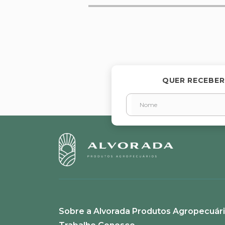
Avalie o produto de 1 a 5 estr
★
★
★
★
★
Seu nome
QUER RECEBER
Endereço de email
Escreva uma avaliação
Sobre a Alvorada Produtos Agropecuár
ENVIAR AVALIAÇÃO