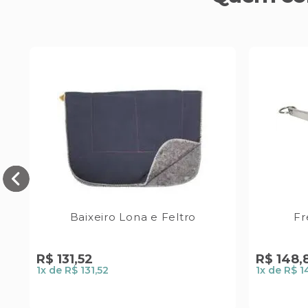
Baixeiro Lona e Feltro
Fr
R$
131
,
52
R$
148
,
1
x de
R$ 131,52
1
x de
R$ 1