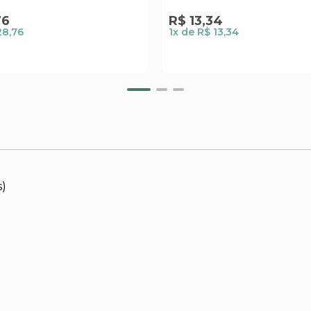
76
R$
13
,
34
28,76
1
x de
R$ 13,34
s)