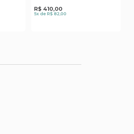
R$
410
,
00
R
5
x de
R$ 82,00
1
x