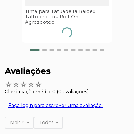
Tinta para Tatuadeira Raidex
Tattooing Ink Roll-On
Agrozootec
Avaliações
☆
☆
☆
☆
☆
Classificação média: 0
(0 avaliações)
Faça login para escrever uma avaliação.
Mais recentes
Todos