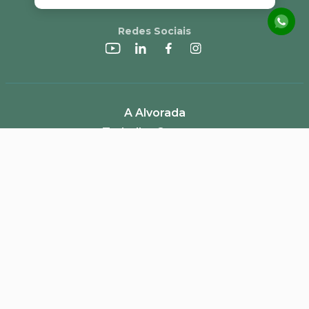
Redes Sociais
A Alvorada
Trabalhe Conosco
Canal de Denúncias
Perguntas Frequentes
Política de Frete e Campanhas
LGPD
Pagamento