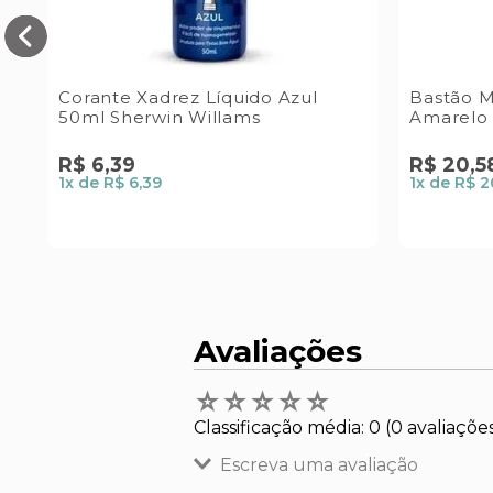
Corante Xadrez Líquido Azul
Bastão M
50ml Sherwin Willams
Amarelo 
R$
6
,
39
R$
20
,
5
1
x de
R$ 6,39
1
x de
R$ 2
Avaliações
☆
☆
☆
☆
☆
Classificação média: 0
(0 avaliaçõe
Escreva uma avaliação