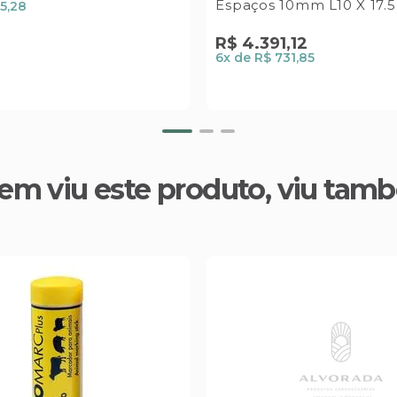
Espaços 10mm L10 X 17.5
15,28
R$
4
.
391
,
12
6
x de
R$ 731,85
em viu este produto, viu tam