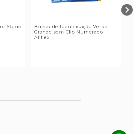
dor Stone
Brinco de Identificação Verde
B
Grande sem Clip Numerado
M
Allflex