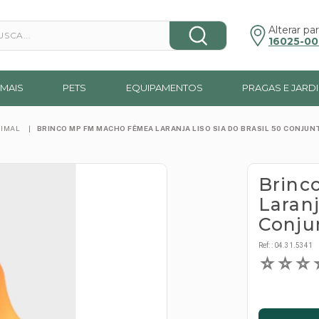
a...
Alterar par
16025-00
MAIS
PETS
EQUIPAMENTOS
PRAGAS E JARD
NIMAL
BRINCO MP FM MACHO FÊMEA LARANJA LISO SIA DO BRASIL 50 CONJUN
Brinc
Laranj
Conju
Ref:
:
04.31.5341
☆
☆
☆