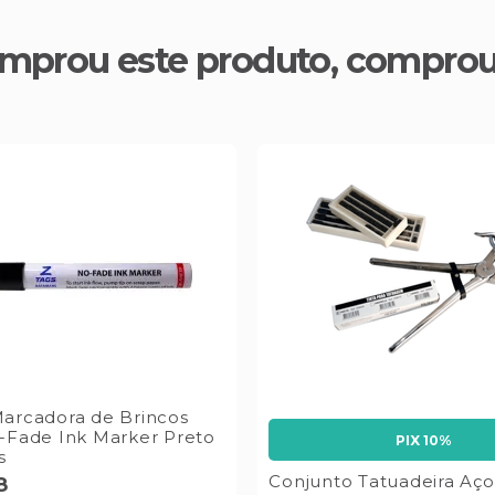
mprou este produto, compro
arcadora de Brincos
-Fade Ink Marker Preto
PIX 10%
s
Conjunto Tatuadeira Aço
8