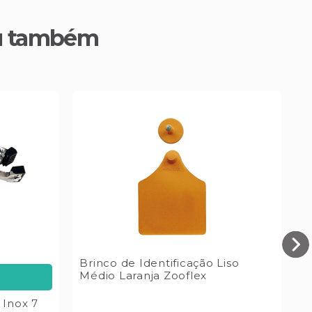
u também
Brinco de Identificação Liso
B
Médio Laranja Zooflex
A
 Inox 7