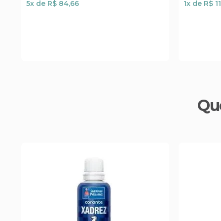
5
x de
R$ 84,66
1
x de
R$ 1
Qu