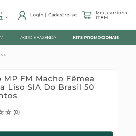
a:
7
IM
AGRO E FAZENDA
KITS PROMOCIONAIS
TOS
o MP FM Macho Fêmea
a Liso SIA Do Brasil 50
ntos
☆
☆
(
0
)