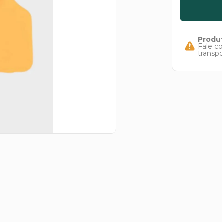
Produt
Fale c
transp