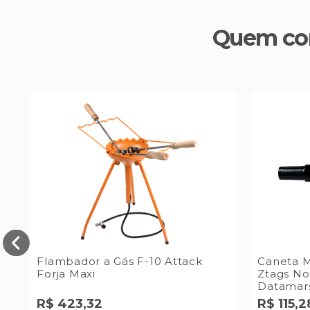
Quem co
Flambador a Gás F-10 Attack
Caneta M
Forja Maxi
Ztags No
Datamar
R$
423
,
32
R$
115
,
2