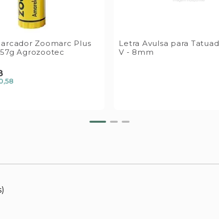
arcador Zoomarc Plus
Letra Avulsa para Tatua
57g Agrozootec
V - 8mm
8
0,58
s)