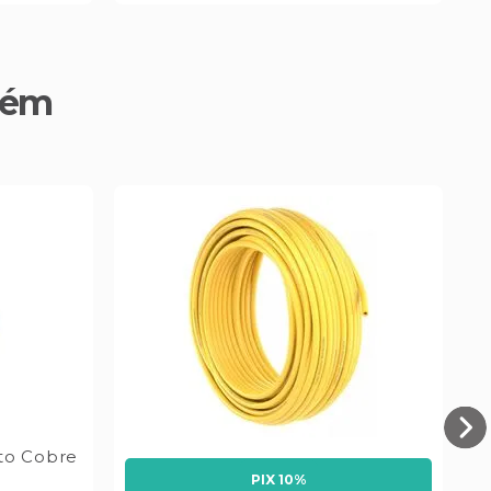
bém
to Cobre
PIX 10%