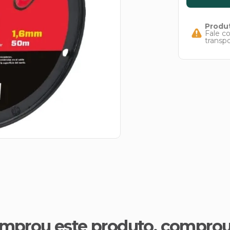
Produt
Fale c
transp
mprou este produto, compro