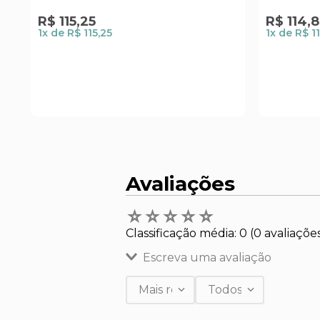
R$
115
,
25
R$
114
,
8
1
x de
R$ 115,25
1
x de
R$ 1
Avaliações
☆
☆
☆
☆
☆
Classificação média: 0
(0 avaliaçõe
Escreva uma avaliação
Mais recentes
Todos
Adicionar avaliação