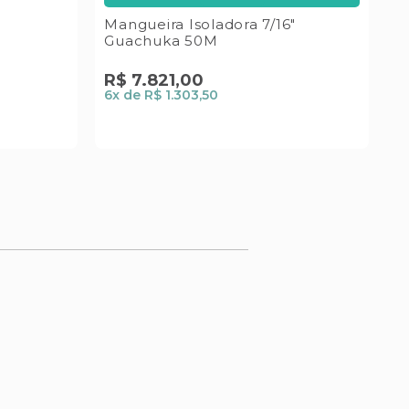
Mangueira Isoladora 7/16"
R
Guachuka 50M
4
R$
7
.
821
,
00
6
x de
R$ 1.303,50