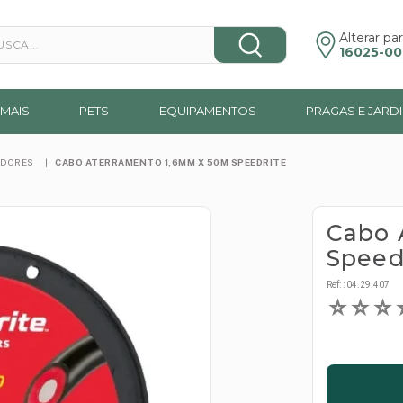
a...
Alterar par
16025-00
MAIS
PETS
EQUIPAMENTOS
PRAGAS E JARD
ADORES
CABO ATERRAMENTO 1,6MM X 50M SPEEDRITE
Cabo 
Speed
Ref:
:
04.29.407
☆
☆
☆