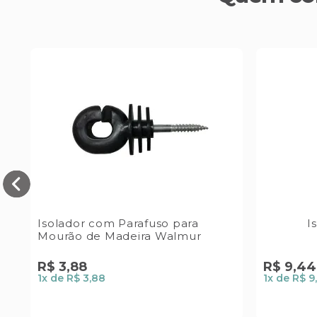
"
Isolador com Parafuso para
I
Mourão de Madeira Walmur
R$
3
,
88
R$
9
,
44
1
x de
R$ 3,88
1
x de
R$ 9