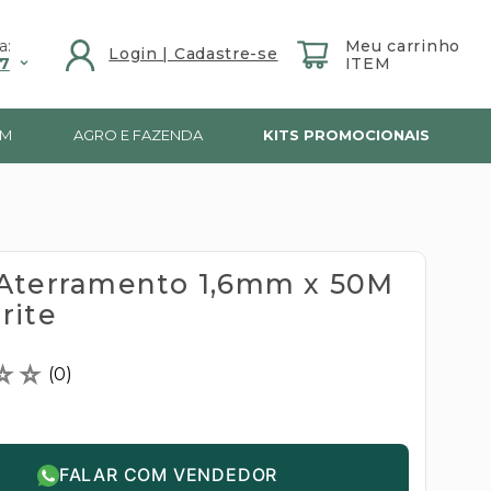
a:
7
IM
AGRO E FAZENDA
KITS PROMOCIONAIS
Aterramento 1,6mm x 50M
rite
☆
☆
(
0
)
FALAR COM VENDEDOR