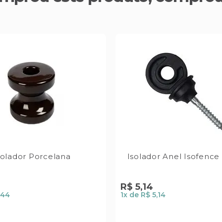
solador Porcelana
Isolador Anel Isofence
R$
5
,
14
,44
1
x de
R$ 5,14