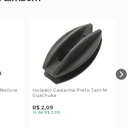
 Nellore
Isolador Castanha Preto Tam M
H
Guachuka
N
R$
2
,
09
R
1
x de
R$ 2,09
2