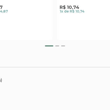
7
R$
10
,
74
14,87
1
x de
R$ 10,74
s)