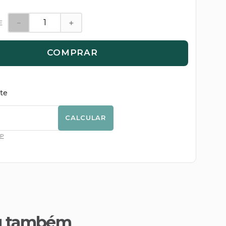
－
＋
E
COMPRAR
ete
CALCULAR
EP
u também