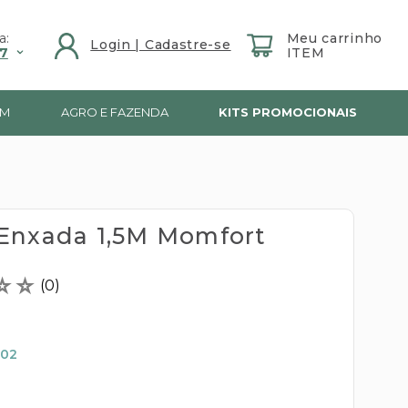
a:
7
IM
AGRO E FAZENDA
KITS PROMOCIONAIS
Enxada 1,5M Momfort
☆
☆
(
0
)
,02