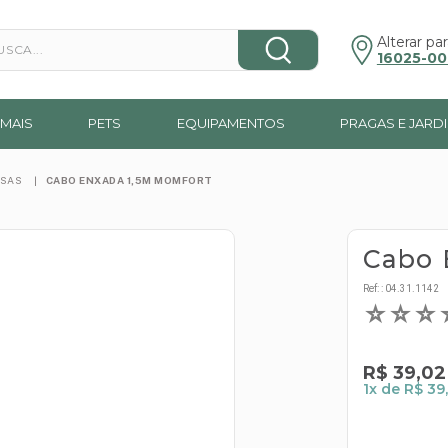
a...
Alterar par
16025-00
MAIS
PETS
EQUIPAMENTOS
PRAGAS E JARD
RSAS
CABO ENXADA 1,5M MOMFORT
Cabo 
Ref:
:
04.31.1142
☆
☆
☆
R$
39
,
02
1
x de
R$ 39