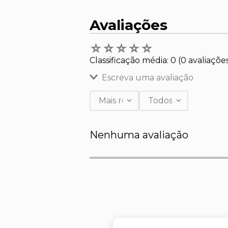
Avaliações
☆
☆
☆
☆
☆
Classificação média: 0
(0 avaliaçõe
Escreva uma avaliação
Mais recentes
Todos
Adicionar avaliação
Nenhuma avaliação
Título
Avalie o produto de 1 a 5 estr
★
★
★
★
★
Seu nome