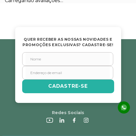
Carregando avaliações…
Título
Avalie o produto de 1 a 5 estrelas
★
★
★
★
★
QUER RECEBER AS NOSSAS NOVIDADES E
PROMOÇÕES EXCLUSIVAS? CADASTRE-SE!
Seu nome
Endereço de email
CADASTRE-SE
Escreva uma avaliação
Redes Sociais