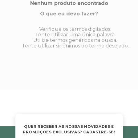
s E IATF
Nenhum produto encontrado
ivadores
 Hepático
stacionários
O que eu devo fazer?
agnósticos
ras
Verifique os termos digitados.
etrolíticos
res
Tente utilizar uma única palavra.
Medicamentos
Utilize termos genéricos na busca.
s E Motopodas
Tente utilizar sinônimos do termo desejado.
s
dores
as
es E Aspiradores
s
QUER RECEBER AS NOSSAS NOVIDADES E
PROMOÇÕES EXCLUSIVAS? CADASTRE-SE!