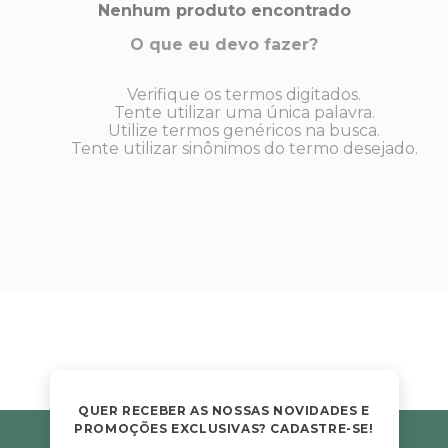
s E IATF
Nenhum produto encontrado
ivadores
 Hepático
stacionários
O que eu devo fazer?
agnósticos
ras
Verifique os termos digitados.
etrolíticos
res
Tente utilizar uma única palavra.
Medicamentos
Utilize termos genéricos na busca.
s E Motopodas
Tente utilizar sinônimos do termo desejado.
s
dores
as
es E Aspiradores
s
QUER RECEBER AS NOSSAS NOVIDADES E
PROMOÇÕES EXCLUSIVAS? CADASTRE-SE!