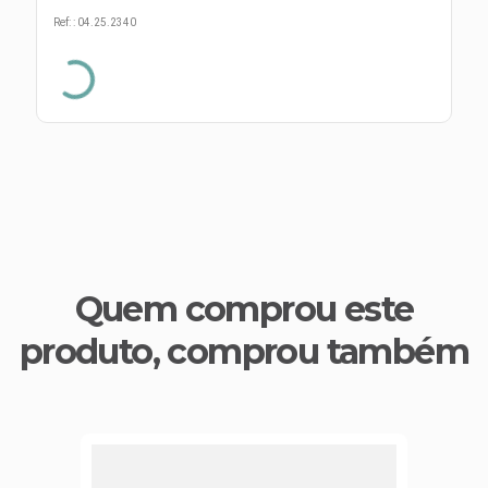
s E IATF
ivadores
Ref:
:
04.25.2340
 Hepático
stacionários
agnósticos
ras
etrolíticos
res
Medicamentos
s E Motopodas
s
dores
as
es E Aspiradores
s
Quem comprou este
produto, comprou também