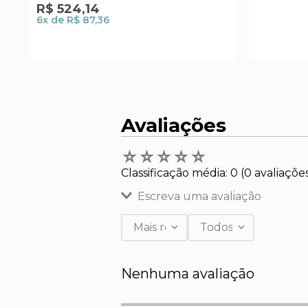
R$
524
,
14
6
x de
R$ 87,36
Avaliações
☆
☆
☆
☆
☆
Classificação média: 0
(0 avaliaçõe
Escreva uma avaliação
Mais recentes
Todos
Adicionar avaliação
Nenhuma avaliação
Título