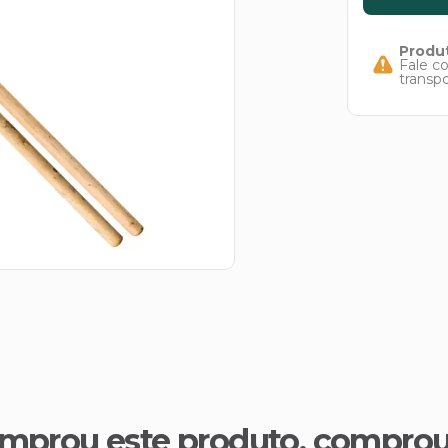
Produt
Fale c
transp
mprou este produto, compro