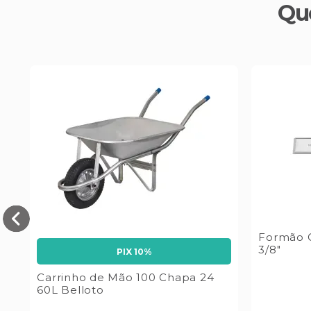
Qu
er
Formão 
3/8"
PIX 10%
Carrinho de Mão 100 Chapa 24
60L Belloto