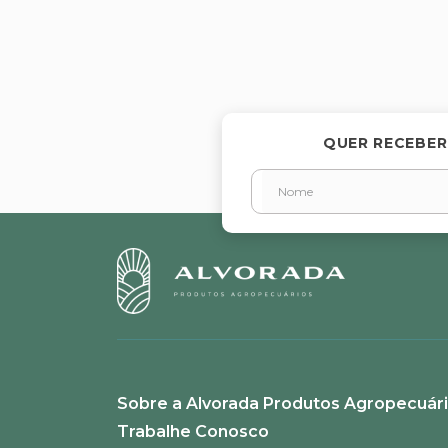
Avalie o produto de 1 a 5 estr
★
★
★
★
★
Seu nome
QUER RECEBER
Endereço de email
Escreva uma avaliação
Sobre a Alvorada Produtos Agropecuár
ENVIAR AVALIAÇÃO
Trabalhe Conosco