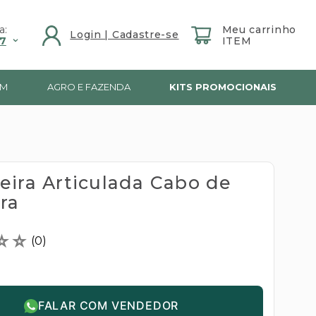
a:
7
IM
AGRO E FAZENDA
KITS PROMOCIONAIS
eira Articulada Cabo de
ra
☆
☆
(
0
)
FALAR COM VENDEDOR