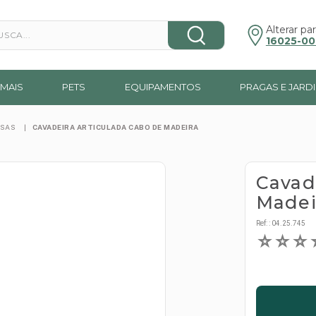
a...
Alterar par
16025-00
MAIS
PETS
EQUIPAMENTOS
PRAGAS E JARD
RSAS
CAVADEIRA ARTICULADA CABO DE MADEIRA
Cavad
Madei
Ref:
:
04.25.745
☆
☆
☆