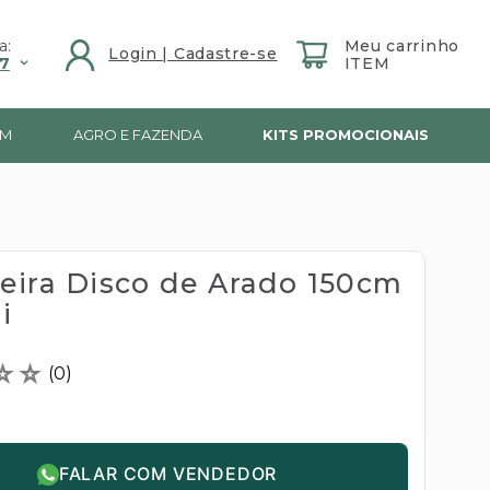
a:
7
IM
AGRO E FAZENDA
KITS PROMOCIONAIS
eira Disco de Arado 150cm
i
☆
☆
(
0
)
FALAR COM VENDEDOR