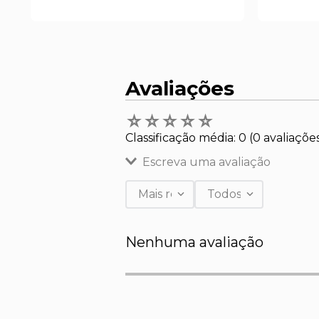
Avaliações
☆
☆
☆
☆
☆
Classificação média: 0
(0 avaliaçõe
Escreva uma avaliação
Mais recentes
Todos
Adicionar avaliação
Nenhuma avaliação
Título
Avalie o produto de 1 a 5 estr