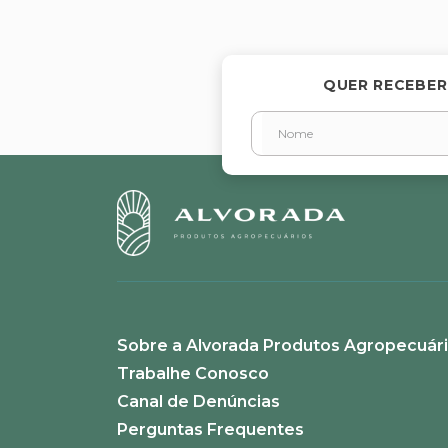
★
★
★
★
★
Seu nome
QUER RECEBER
Endereço de email
Escreva uma avaliação
Sobre a Alvorada Produtos Agropecuár
ENVIAR AVALIAÇÃO
Trabalhe Conosco
Canal de Denúncias
Perguntas Frequentes