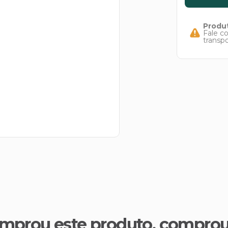
Produt
Fale c
transp
mprou este produto, compro