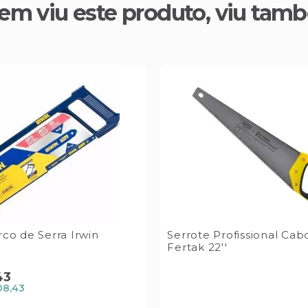
em viu este produto, viu tam
rco de Serra Irwin
Serrote Profissional Ca
Fertak 22''
43
08,43