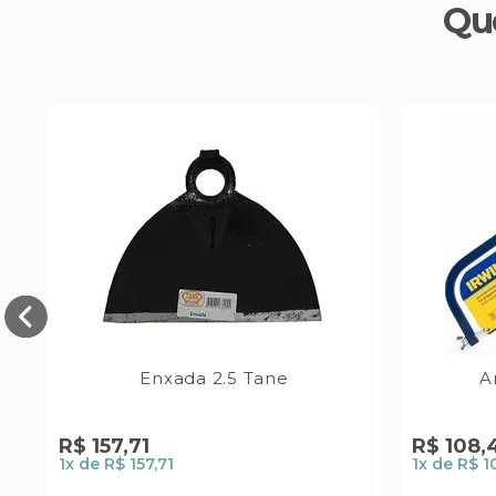
Qu
Enxada 2.5 Tane
A
R$
157
,
71
R$
108
,
1
x de
R$ 157,71
1
x de
R$ 1