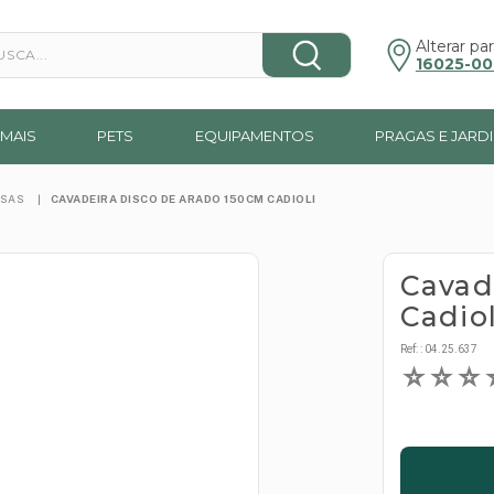
a...
Alterar par
16025-00
MAIS
PETS
EQUIPAMENTOS
PRAGAS E JARD
RSAS
CAVADEIRA DISCO DE ARADO 150CM CADIOLI
Cavad
Cadiol
Ref:
:
04.25.637
☆
☆
☆