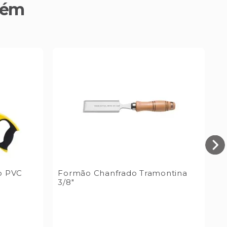
bém
bo PVC
Formão Chanfrado Tramontina
3/8"