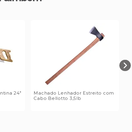
ntina 24"
Machado Lenhador Estreito com
M
Cabo Bellotto 3,5lb
1