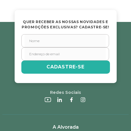
Avalie o produto de 1 a 5 estrelas
★
★
★
★
★
QUER RECEBER AS NOSSAS NOVIDADES E
PROMOÇÕES EXCLUSIVAS? CADASTRE-SE!
Seu nome
Endereço de email
CADASTRE-SE
Escreva uma avaliação
Redes Sociais
ENVIAR AVALIAÇÃO
A Alvorada