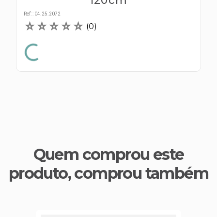
120cm
s E IATF
ivadores
 Hepático
Ref:
:
04.25.2072
stacionários
☆
☆
☆
☆
☆
(
0
)
agnósticos
ras
etrolíticos
res
Medicamentos
s E Motopodas
s
dores
as
es E Aspiradores
s
Quem comprou este
produto, comprou também