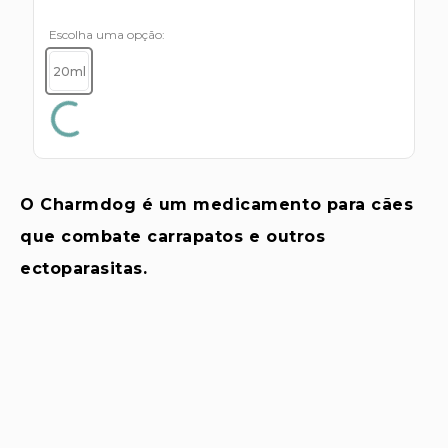
s E IATF
ivadores
 Hepático
Escolha uma opção
stacionários
agnósticos
20ml
ras
etrolíticos
res
Medicamentos
s E Motopodas
s
dores
as
O Charmdog é um medicamento para cães
es E Aspiradores
que combate carrapatos e outros
s
ectoparasitas.