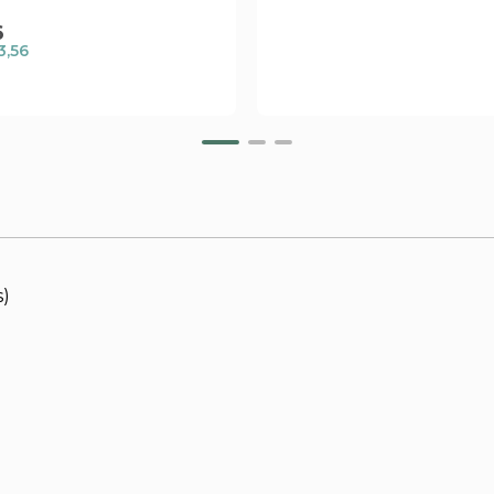
6
3,56
s)