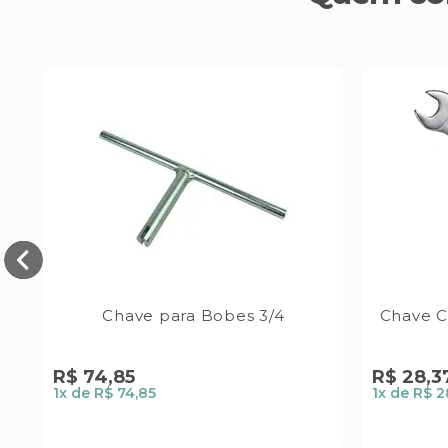
Chave para Bobes 3/4
Chave 
R$
74
,
85
R$
28
,
3
1
x de
R$ 74,85
1
x de
R$ 2