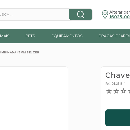
a...
Alterar par
16025-00
MAIS
PETS
EQUIPAMENTOS
PRAGAS E JARD
OMBINADA 15MM BELZER
Chave
Ref:
:
04.25.811
☆
☆
☆