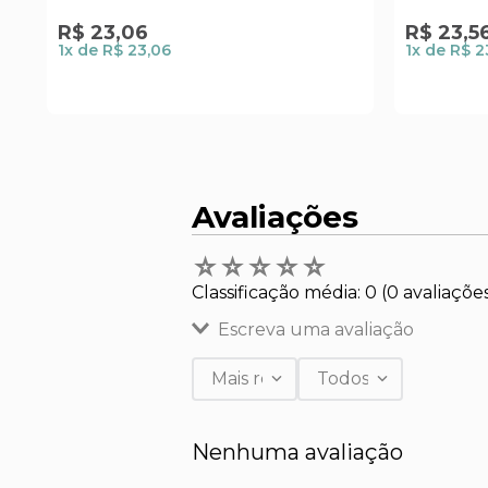
R$
23
,
06
R$
23
,
5
1
x de
R$ 23,06
1
x de
R$ 2
Avaliações
☆
☆
☆
☆
☆
Classificação média: 0
(0 avaliaçõe
Escreva uma avaliação
Mais recentes
Todos
Adicionar avaliação
Nenhuma avaliação
Título