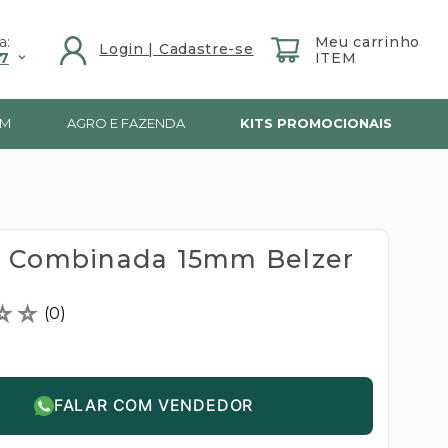
a:
7
IM
AGRO E FAZENDA
KITS PROMOCIONAIS
 Combinada 15mm Belzer
☆
☆
(
0
)
FALAR COM VENDEDOR