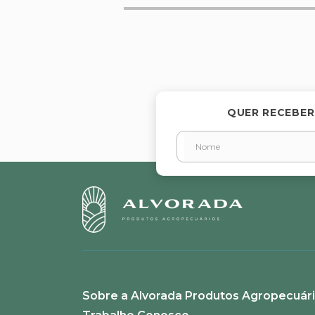
Avalie o produto de 1 a 5 estr
★
★
★
★
★
Seu nome
QUER RECEBER
Endereço de email
Escreva uma avaliação
Sobre a Alvorada Produtos Agropecuár
ENVIAR AVALIAÇÃO