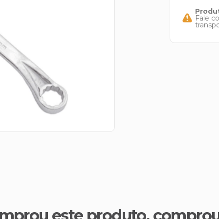
Produt
Fale c
transp
mprou este produto, compro