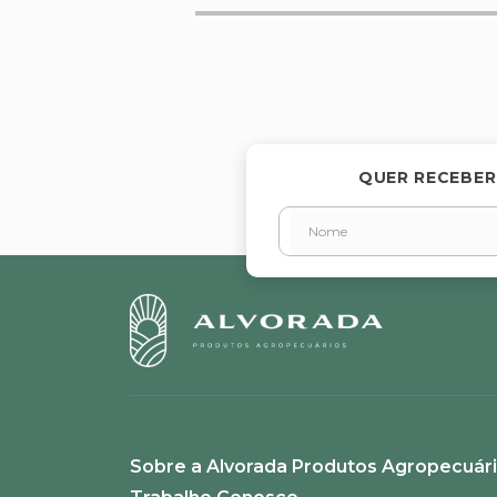
Avalie o produto de 1 a 5 estr
★
★
★
★
★
Seu nome
QUER RECEBER
Endereço de email
Escreva uma avaliação
Sobre a Alvorada Produtos Agropecuár
ENVIAR AVALIAÇÃO