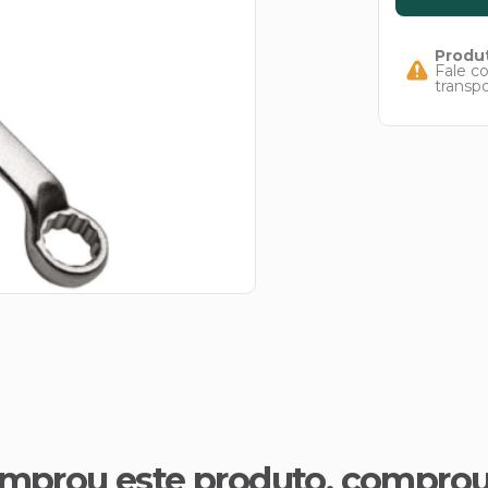
Produt
Fale c
transp
mprou este produto, compro