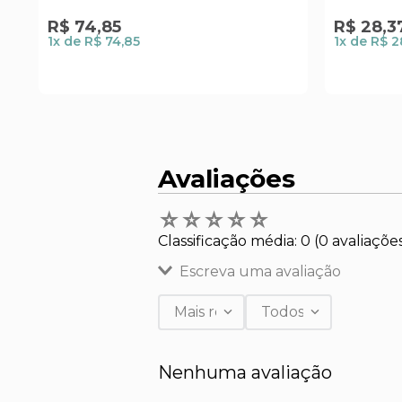
R$
74
,
85
R$
28
,
3
1
x de
R$ 74,85
1
x de
R$ 2
Avaliações
☆
☆
☆
☆
☆
Classificação média: 0
(0 avaliaçõe
Escreva uma avaliação
Mais recentes
Todos
Adicionar avaliação
Nenhuma avaliação
Título