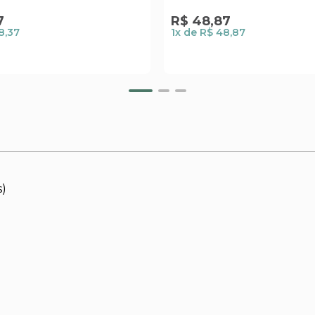
7
R$
48
,
87
8,37
1
x de
R$ 48,87
s)