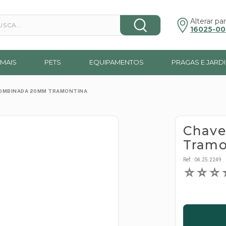
a...
Alterar par
16025-00
MAIS
PETS
EQUIPAMENTOS
PRAGAS E JARD
OMBINADA 20MM TRAMONTINA
Chav
Tramo
Ref:
:
04.25.2249
☆
☆
☆