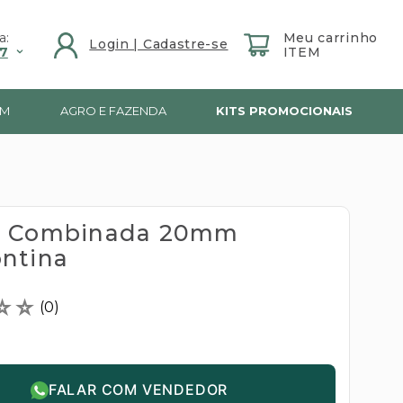
a:
7
IM
AGRO E FAZENDA
KITS PROMOCIONAIS
e Combinada 20mm
ntina
☆
☆
(
0
)
FALAR COM VENDEDOR