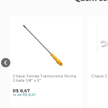
Chave Fenda Tramontina Ponta
Chave 
a
Chata 1/8" x 5"
R$
8
,
67
1
x de
R$ 8,67