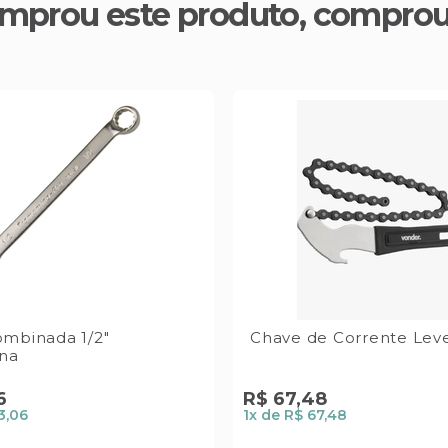
mprou este produto, compro
mbinada 1/2"
Chave de Corrente Lev
ina
6
R$
67
,
48
3,06
1
x de
R$ 67,48