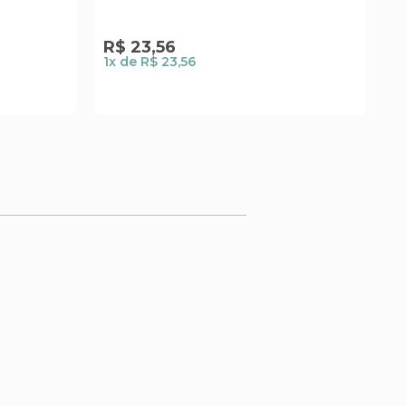
R$
23
,
56
R
1
x de
R$ 23,56
1
x