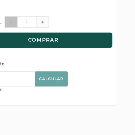
－
＋
E
COMPRAR
ete
CALCULAR
EP