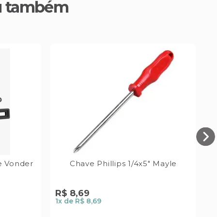
u também
e Vonder
Chave Phillips 1/4x5" Mayle
R$
8
,
69
1
x de
R$ 8,69