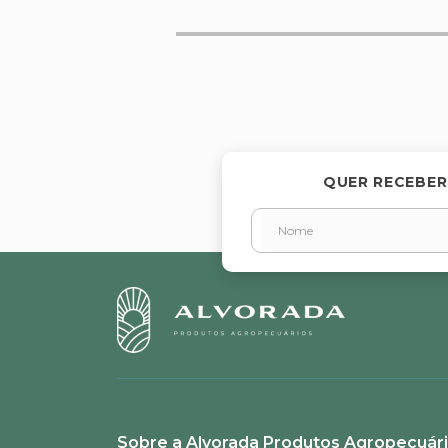
Avalie o produto de 1 a 5 estr
★
★
★
★
★
Seu nome
QUER RECEBER
Endereço de email
Escreva uma avaliação
Sobre a Alvorada Produtos Agropecuár