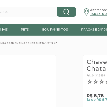
a...
Alterar par
16025-00
MAIS
PETS
EQUIPAMENTOS
PRAGAS E JARD
ENDA TRAMONTINA PONTA CHATA 1/8" X 4"
Chave
Chata 
Ref:
:
04.31.3555
☆
☆
☆
R$
8
,
78
1
x de
R$ 8,