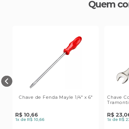
Quem co
Chave de Fenda Mayle 1/4" x 6"
Chave Co
Tramont
R$
10
,
66
R$
23
,
0
1
x de
R$ 10,66
1
x de
R$ 2