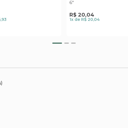
6"
R$
20
,
04
5,93
1
x de
R$ 20,04
s)