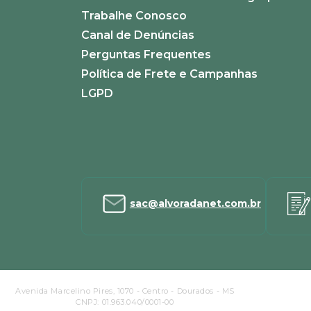
ENVIAR AVALIAÇÃO
Trabalhe Conosco
Canal de Denúncias
Perguntas Frequentes
Política de Frete e Campanhas
LGPD
sac@alvoradanet.com.br
Avenida Marcelino Pires, 1070 - Centro - Dourados - MS
CNPJ: 01.963.040/0001-00