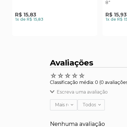
8”
R$
15
,
83
R$
15
,
93
1
x de
R$ 15,83
1
x de
R$ 1
Avaliações
☆
☆
☆
☆
☆
Classificação média: 0
(0 avaliaçõe
Escreva uma avaliação
Mais recentes
Todos
Adicionar avaliação
Nenhuma avaliação
Título