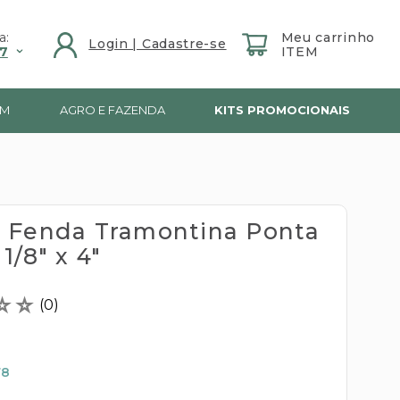
a:
7
IM
AGRO E FAZENDA
KITS PROMOCIONAIS
 Fenda Tramontina Ponta
1/8" x 4"
☆
☆
(
0
)
78