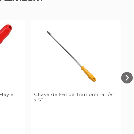
 Mayle
Chave de Fenda Tramontina 1/8"
C
x 5"
T