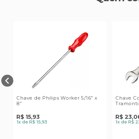
Chave de Philips Worker 5/16” x
Chave Co
8”
Tramont
R$
15
,
93
R$
23
,
0
1
x de
R$ 15,93
1
x de
R$ 2