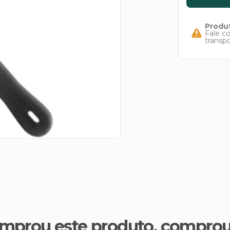
Produt
Fale c
transp
mprou este produto, compro