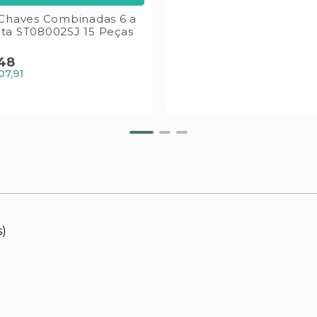
Chaves Combinadas 6 a
a ST08002SJ 15 Peças
48
07,91
s)