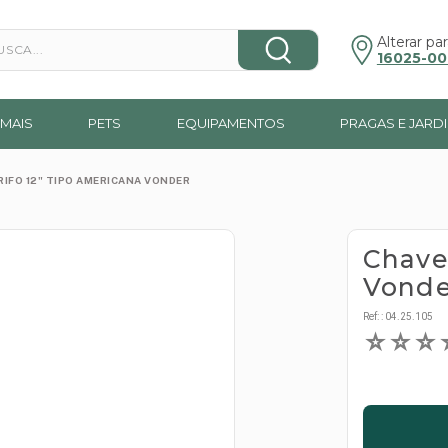
a...
Alterar par
16025-00
MAIS
PETS
EQUIPAMENTOS
PRAGAS E JARD
RIFO 12" TIPO AMERICANA VONDER
Chave
Vonde
Ref:
:
04.25.105
☆
☆
☆