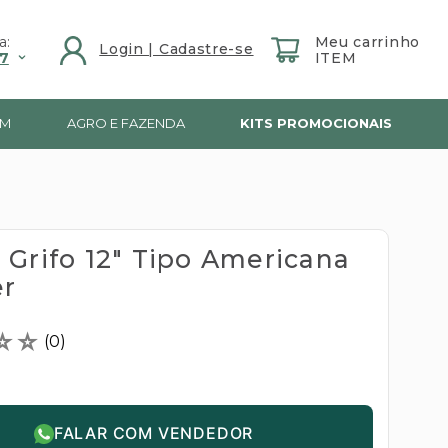
a:
7
IM
AGRO E FAZENDA
KITS PROMOCIONAIS
 Grifo 12" Tipo Americana
r
☆
☆
(
0
)
FALAR COM VENDEDOR