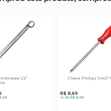
mbinada 1/2"
Chave Phillips 1/4x5"
ina
6
R$
8
,
69
3,06
1
x de
R$ 8,69