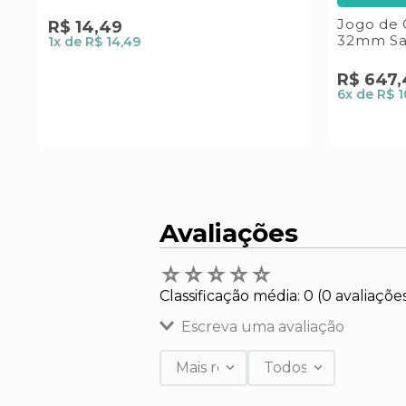
Jogo de 
R$
14
,
49
32mm Sat
1
x de
R$ 14,49
R$
647
,
6
x de
R$ 1
Avaliações
☆
☆
☆
☆
☆
Classificação média: 0
(0 avaliaçõe
Escreva uma avaliação
Mais recentes
Todos
Adicionar avaliação