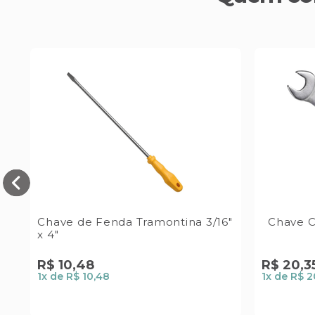
Chave de Fenda Tramontina 3/16"
Chave 
x 4"
R$
10
,
48
R$
20
,
3
1
x de
R$ 10,48
1
x de
R$ 2