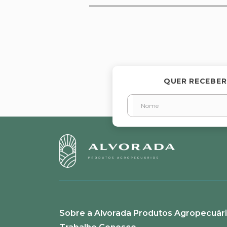
Avalie o produto de 1 a 5 estr
★
★
★
★
★
Seu nome
QUER RECEBER
Endereço de email
Escreva uma avaliação
Sobre a Alvorada Produtos Agropecuár
ENVIAR AVALIAÇÃO