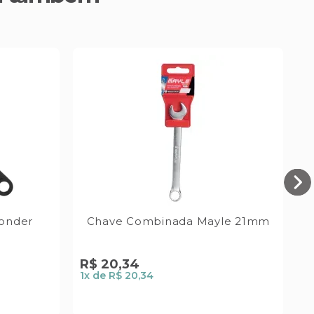
Vonder
Chave Combinada Mayle 21mm
R$
20
,
34
R
1
x de
R$ 20,34
1
x