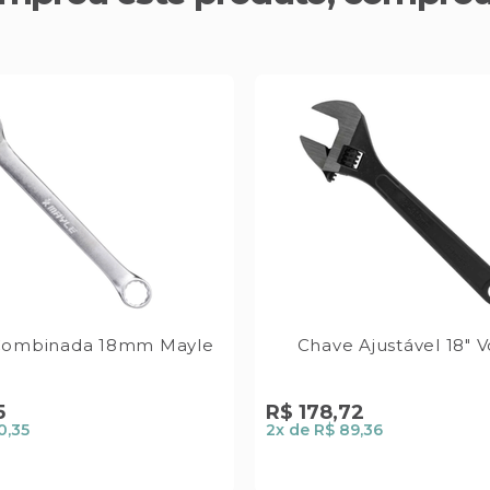
Combinada 18mm Mayle
Chave Ajustável 18" 
5
R$
178
,
72
0,35
2
x de
R$ 89,36