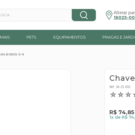
a...
Alterar par
16025-00
MAIS
PETS
EQUIPAMENTOS
PRAGAS E JARD
ARA BOBES 3/4
Chave
Ref:
:
04.25.002
☆
☆
☆
R$
74
,
85
1
x de
R$ 74