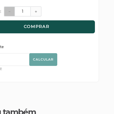
－
＋
E
COMPRAR
ete
CALCULAR
EP
u também