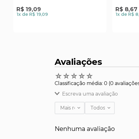
R$
19
,
09
R$
8
,
67
1
x de
R$ 19,09
1
x de
R$ 8
Avaliações
☆
☆
☆
☆
☆
Classificação média: 0
(0 avaliaçõe
Escreva uma avaliação
Mais recentes
Todos
Adicionar avaliação
Nenhuma avaliação
Título