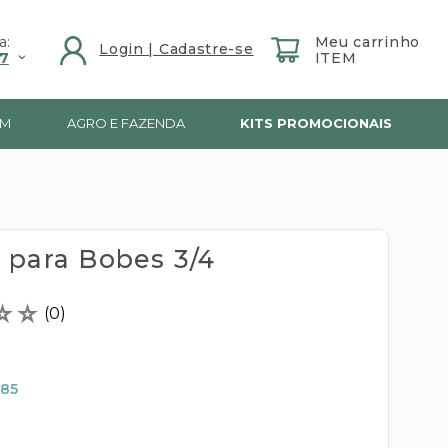
a:
7
IM
AGRO E FAZENDA
KITS PROMOCIONAIS
 para Bobes 3/4
☆
☆
(
0
)
,85