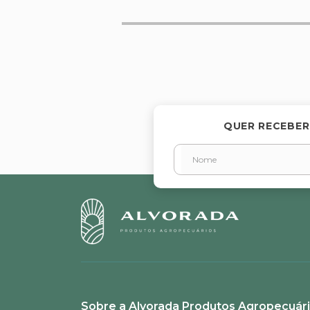
Avalie o produto de 1 a 5 estr
★
★
★
★
★
Seu nome
QUER RECEBER
Endereço de email
Escreva uma avaliação
Sobre a Alvorada Produtos Agropecuár