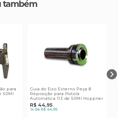
u também
ão para
Guia do Eixo Externo Peça 8
de 50Ml
Reposição para Pistola
Automática 113 de 50Ml Hoppner
R$
44
,
95
R
1
x de
R$ 44,95
1
x