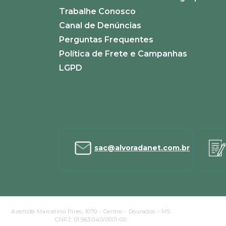
ENVIAR AVALIAÇÃO
Trabalhe Conosco
Canal de Denúncias
Perguntas Frequentes
Política de Frete e Campanhas
LGPD
sac@alvoradanet.com.br
Avenida Marcelino Pires, 1070 - Centro - Dourados - MS
CNPJ: 01.963.040/0001-00