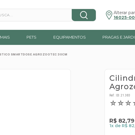
a...
Alterar par
16025-00
MAIS
PETS
EQUIPAMENTOS
PRAGAS E JARD
LÁSTICO SMARTDOSE AGROZOOTEC 30CM
Cilin
Agroz
Ref:
:
03.21.383
☆
☆
☆
R$
82
,
79
1
x de
R$ 82