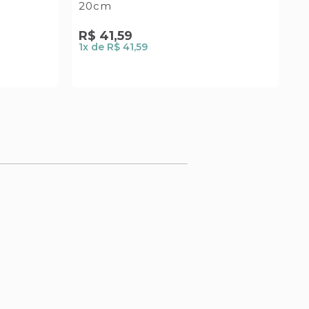
20cm
s
R$
41
,
59
R
1
x de
R$ 41,59
1
x