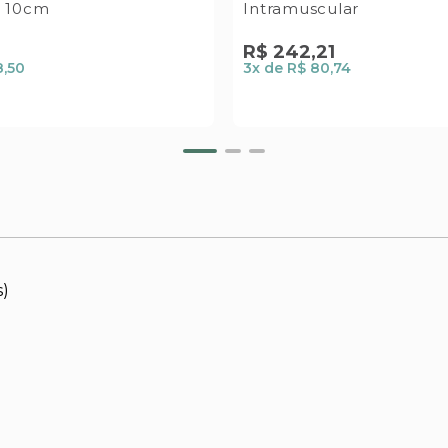
 10cm
Intramuscular
0
R$
242
,
21
8,50
3
x de
R$ 80,74
s)