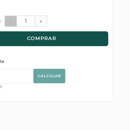
－
＋
E
COMPRAR
ete
CALCULAR
EP