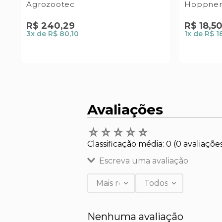
Agrozootec
Hoppner
R$
240
,
29
R$
18
,
5
3
x de
R$ 80,10
1
x de
R$ 1
Avaliações
☆
☆
☆
☆
☆
Classificação média: 0
(0 avaliaçõe
Escreva uma avaliação
Mais recentes
Todos
Adicionar avaliação
Nenhuma avaliação
Título