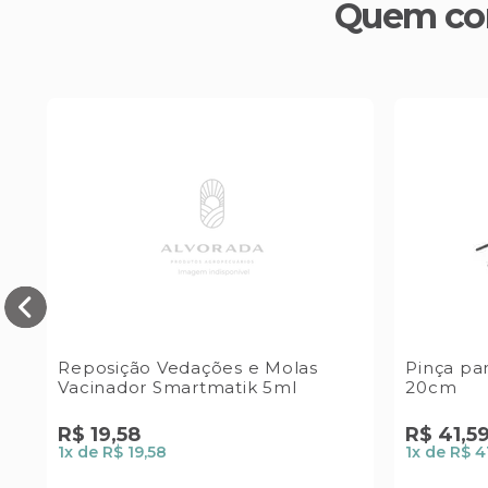
Quem co
r
Reposição Vedações e Molas
Pinça pa
Vacinador Smartmatik 5ml
20cm
R$
19
,
58
R$
41
,
5
1
x de
R$ 19,58
1
x de
R$ 4