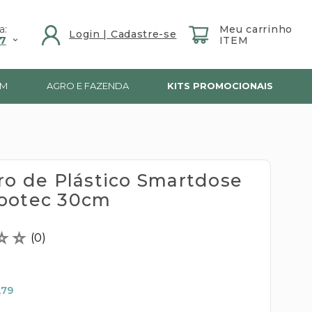
a:
7
IM
AGRO E FAZENDA
KITS PROMOCIONAIS
dro de Plástico Smartdose
ootec 30cm
☆
☆
(
0
)
,79