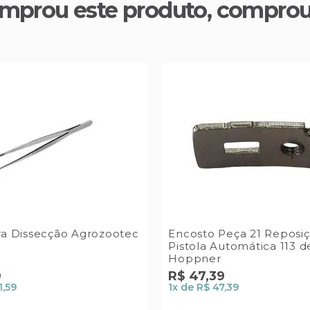
mprou este produto, compro
ra Dissecção Agrozootec
Encosto Peça 21 Reposiç
Pistola Automática 113 
Hoppner
9
R$
47
,
39
1,59
1
x de
R$ 47,39