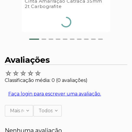
Cinta Amarração Catraca 35mm
2t Carbografite
Avaliações
☆
☆
☆
☆
☆
Classificação média: 0
(0 avaliações)
Faça login para escrever uma avaliação.
Mais recentes
Todos
Nenhuma avaliação