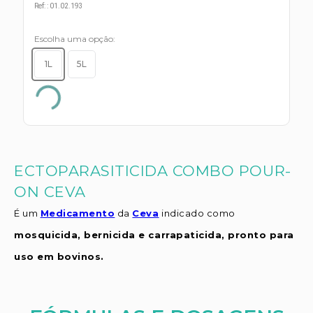
s E IATF
Ref:
:
01.02.193
ivadores
 Hepático
stacionários
Escolha uma opção
agnósticos
ras
1L
5L
etrolíticos
res
Medicamentos
s E Motopodas
s
dores
as
es E Aspiradores
ECTOPARASITICIDA COMBO POUR-
s
ON CEVA
É um
Medicamento
da
Ceva
indicado como
mosquicida, bernicida e carrapaticida, pronto para
uso em bovinos.