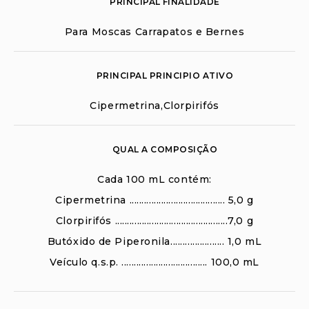
PRINCIPAL FINALIDADE
Para Moscas Carrapatos e Bernes
PRINCIPAL PRINCIPIO ATIVO
Cipermetrina,Clorpirifós
QUAL A COMPOSIÇÃO
Cada 100 mL contém:
Cipermetrina ....................................... 5,0 g
Clorpirifós ..............................................7,0 g
Butóxido de Piperonila...................... 1,0 mL
Veículo q.s.p. ................................... 100,0 mL