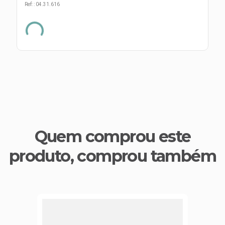
s E IATF
Ref:
:
04.31.616
ivadores
 Hepático
stacionários
agnósticos
ras
etrolíticos
res
Medicamentos
s E Motopodas
s
dores
as
es E Aspiradores
s
Quem comprou este
produto, comprou também