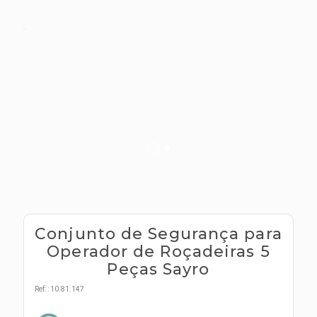
s E IATF
ivadores
 Hepático
stacionários
agnósticos
ras
etrolíticos
res
Medicamentos
s E Motopodas
s
dores
as
es E Aspiradores
s
Conjunto de Segurança para
Operador de Roçadeiras 5
Peças Sayro
Ref:
:
10.81.147