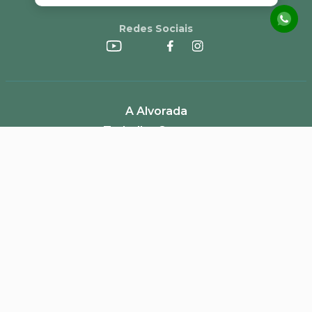
Redes Sociais
A Alvorada
Trabalhe Conosco
Canal de Denúncias
Perguntas Frequentes
Política de Frete e Campanhas
LGPD
Pagamento