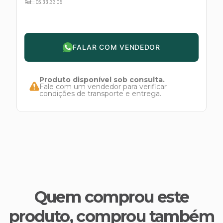
s E IATF
Ref:
:
05.33.3306
ivadores
 Hepático
stacionários
agnósticos
ras
etrolíticos
FALAR COM VENDEDOR
res
Medicamentos
s E Motopodas
s
Produto disponível sob consulta.
dores
Fale com um vendedor para verificar
condições de transporte e entrega.
as
es E Aspiradores
s
Quem comprou este
produto, comprou também