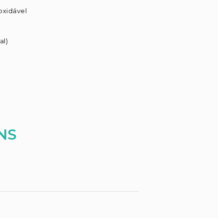
oxidável
al)
NS