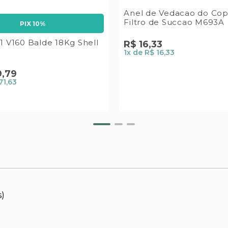
Anel de Vedacao do Co
Filtro de Succao M693A
PIX 10%
1 V160 Balde 18Kg Shell
R$
16
,
33
1
x de
R$ 16,33
9
,
79
71,63
s)