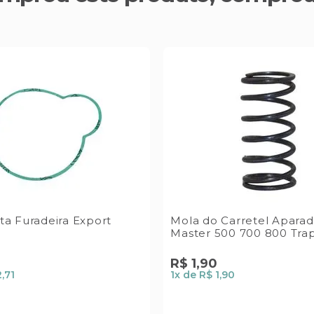
ta Furadeira Export
Mola do Carretel Aparad
Master 500 700 800 Tra
R$
1
,
90
2,71
1
x de
R$ 1,90