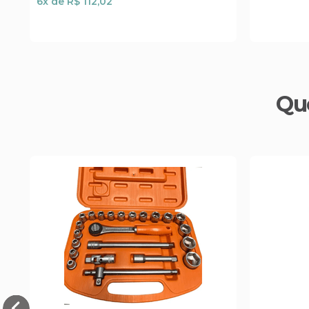
6
x de
R$ 112,02
Qu