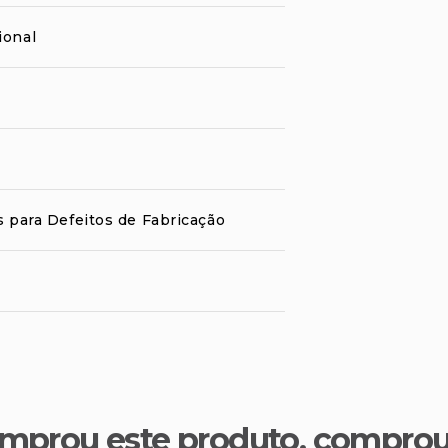
ional
s para Defeitos de Fabricação
mprou este produto, compro