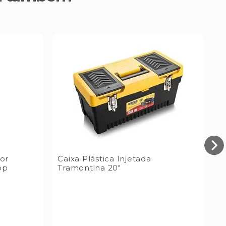
or
Caixa Plástica Injetada
L
pp
Tramontina 20"
B