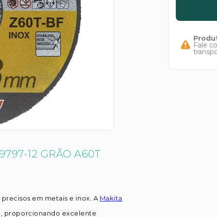
Produt
Fale c
transp
9797-12 GRÃO A60T
e precisos em metais e inox. A
Makita
o
, proporcionando excelente