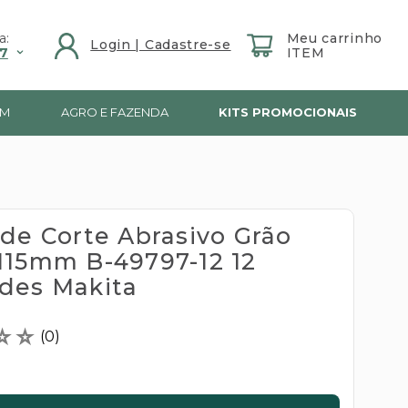
a:
7
IM
AGRO E FAZENDA
KITS PROMOCIONAIS
 de Corte Abrasivo Grão
115mm B-49797-12 12
des Makita
☆
☆
(
0
)