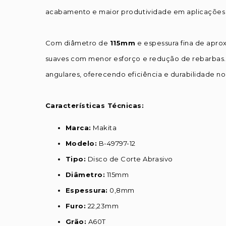
acabamento e maior produtividade em aplicações p
Com diâmetro de
115mm
e espessura fina de ap
suaves com menor esforço e redução de rebarbas. 
angulares, oferecendo eficiência e durabilidade no 
Características Técnicas:
Marca:
Makita
Modelo:
B-49797-12
Tipo:
Disco de Corte Abrasivo
Diâmetro:
115mm
Espessura:
0,8mm
Furo:
22,23mm
Grão:
A60T