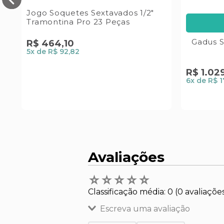
Jogo Soquetes Sextavados 1/2"
Tramontina Pro 23 Peças
Gadus S
R$
464
,
10
5
x de
R$ 92,82
R$
1
.
02
6
x de
R$ 1
Avaliações
☆
☆
☆
☆
☆
Classificação média: 0
(0 avaliaçõe
Escreva uma avaliação