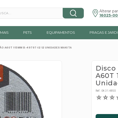
a...
Alterar par
16025-00
MAIS
PETS
EQUIPAMENTOS
PRAGAS E JARD
ÃO A60T 115MM B-49797-12 12 UNIDADES MAKITA
Disco
A60T 
Unida
Ref:
:
04.31.4850
☆
☆
☆