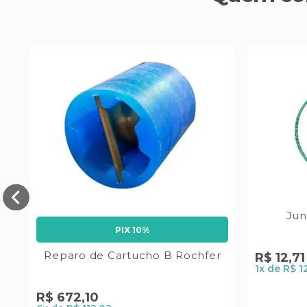
Jun
PIX 10%
Reparo de Cartucho B Rochfer
R$
12
,
71
1
x de
R$ 1
R$
672
,
10