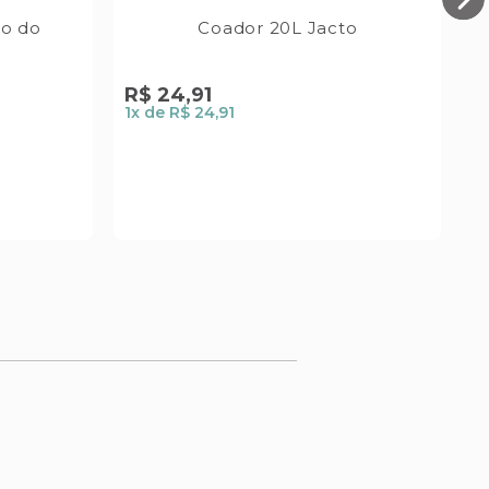
po do
Coador 20L Jacto
D
C
R$
24
,
91
R
1
x de
R$ 24,91
1
x